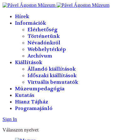
év
hónap
év
hónap
Hírek
Információk
Elérhetőség
Történetünk
Névadónkról
Webhelytérkép
Archívum
Kiállítások
Állandó kiállítások
Időszaki kiállítások
Virtuális bemutatók
Múzeumpedagógia
Kutatás
Hianz Tájház
Programajánló
Sign In
Válasszon nyelvet