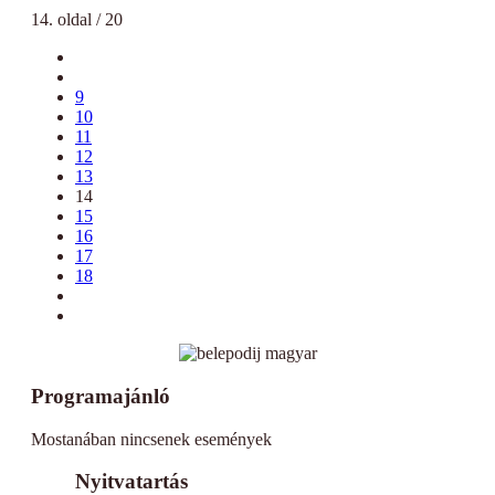
14. oldal / 20
9
10
11
12
13
14
15
16
17
18
Programajánló
Mostanában nincsenek események
Nyitvatartás