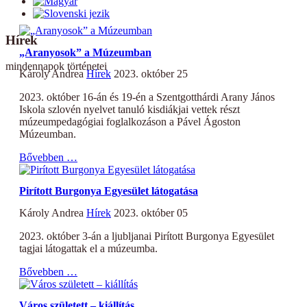
Hírek
„Aranyosok” a Múzeumban
mindennapok történetei
Károly Andrea
Hírek
2023. október 25
2023. október 16-án és 19-én a Szentgotthárdi Arany János
Iskola szlovén nyelvet tanuló kisdiákjai vettek részt
múzeumpedagógiai foglalkozáson a Pável Ágoston
Múzeumban.
Bővebben …
Pirított Burgonya Egyesület látogatása
Károly Andrea
Hírek
2023. október 05
2023. október 3-án a ljubljanai Pirított Burgonya Egyesület
tagjai látogattak el a múzeumba.
Bővebben …
Város született – kiállítás