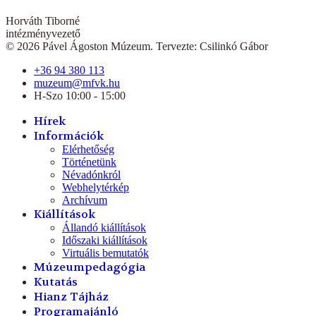
Horváth Tiborné
intézményvezető
© 2026 Pável Ágoston Múzeum. Tervezte: Csilinkó Gábor
+36 94 380 113
muzeum@mfvk.hu
H-Szo 10:00 - 15:00
Hírek
Információk
Elérhetőség
Történetünk
Névadónkról
Webhelytérkép
Archívum
Kiállítások
Állandó kiállítások
Időszaki kiállítások
Virtuális bemutatók
Múzeumpedagógia
Kutatás
Hianz Tájház
Programajánló