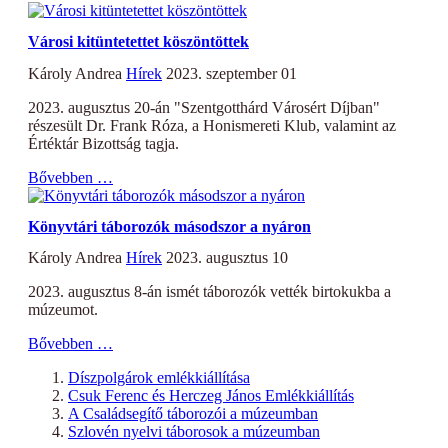
Városi kitüntetettet köszöntöttek
Károly Andrea
Hírek
2023. szeptember 01
2023. augusztus 20-án "Szentgotthárd Városért Díjban"
részesült Dr. Frank Róza, a Honismereti Klub, valamint az
Értéktár Bizottság tagja.
Bővebben …
Könyvtári táborozók másodszor a nyáron
Károly Andrea
Hírek
2023. augusztus 10
2023. augusztus 8-án ismét táborozók vették birtokukba a
múzeumot.
Bővebben …
Díszpolgárok emlékkiállítása
Csuk Ferenc és Herczeg János Emlékkiállítás
A Családsegítő táborozói a múzeumban
Szlovén nyelvi táborosok a múzeumban