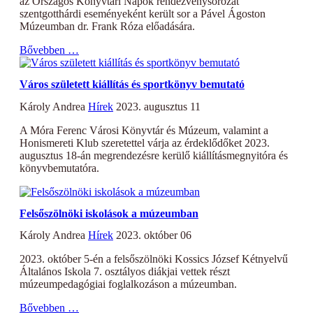
az Országos Könyvtári Napok rendezvénysorozat
szentgotthárdi eseményeként került sor a Pável Ágoston
Múzeumban dr. Frank Róza előadására.
Bővebben …
Város született kiállítás és sportkönyv bemutató
Károly Andrea
Hírek
2023. augusztus 11
A Móra Ferenc Városi Könyvtár és Múzeum, valamint a
Honismereti Klub szeretettel várja az érdeklődőket 2023.
augusztus 18-án megrendezésre kerülő kiállításmegnyitóra és
könyvbemutatóra.
Felsőszölnöki iskolások a múzeumban
Károly Andrea
Hírek
2023. október 06
2023. október 5-én a felsőszölnöki Kossics József Kétnyelvű
Általános Iskola 7. osztályos diákjai vettek részt
múzeumpedagógiai foglalkozáson a múzeumban.
Bővebben …