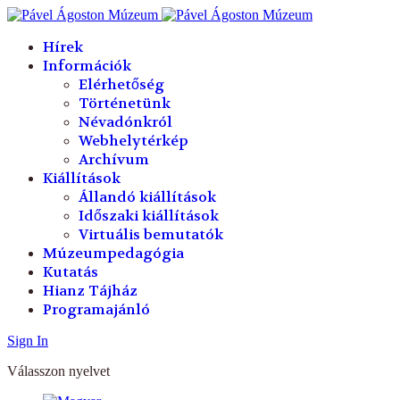
év
hónap
év
hónap
Hírek
Információk
Elérhetőség
Történetünk
Névadónkról
Webhelytérkép
Archívum
Kiállítások
Állandó kiállítások
Időszaki kiállítások
Virtuális bemutatók
Múzeumpedagógia
Kutatás
Hianz Tájház
Programajánló
Sign In
Válasszon nyelvet