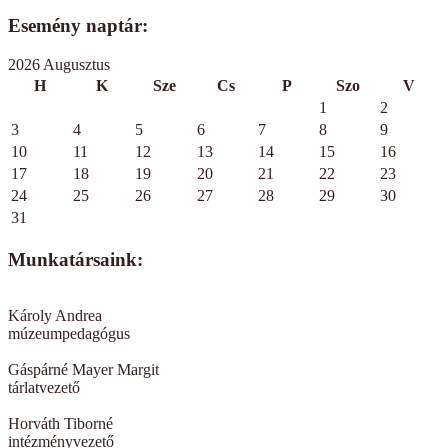
Esemény naptár:
2026 Augusztus
H
K
Sze
Cs
P
Szo
V
1
2
3
4
5
6
7
8
9
10
11
12
13
14
15
16
17
18
19
20
21
22
23
24
25
26
27
28
29
30
31
Munkatársaink:
Károly Andrea
múzeumpedagógus
Gáspárné Mayer Margit
tárlatvezető
Horváth Tiborné
intézményvezető