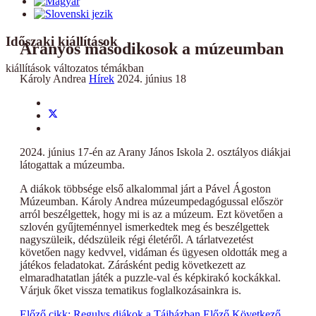
Időszaki kiállítások
Aranyos másodikosok a múzeumban
kiállítások változatos témákban
Károly Andrea
Hírek
2024. június 18
2024. június 17-én az Arany János Iskola 2. osztályos diákjai
látogattak a múzeumba.
A diákok többsége első alkalommal járt a Pável Ágoston
Múzeumban. Károly Andrea múzeumpedagógussal először
arról beszélgettek, hogy mi is az a múzeum. Ezt követően a
szlovén gyűjteménnyel ismerkedtek meg és beszélgettek
nagyszüleik, dédszüleik régi életéről. A tárlatvezetést
követően nagy kedvvel, vidáman és ügyesen oldották meg a
játékos feladatokat. Zárásként pedig következett az
elmaradhatatlan játék a puzzle-val és képkirakó kockákkal.
Várjuk őket vissza tematikus foglalkozásainkra is.
Előző cikk: Regulys diákok a Tájházban
Előző
Következő