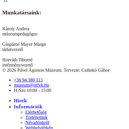
31
Munkatársaink:
Károly Andrea
múzeumpedagógus
Gáspárné Mayer Margit
tárlatvezető
Horváth Tiborné
intézményvezető
© 2026 Pável Ágoston Múzeum. Tervezte: Csilinkó Gábor
+36 94 380 113
muzeum@mfvk.hu
H-Szo 10:00 - 15:00
Hírek
Információk
Elérhetőség
Történetünk
Névadónkról
Webhelytérkép