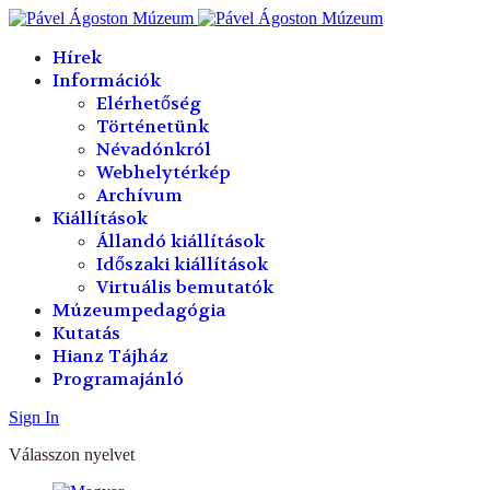
év
hónap
év
hónap
Hírek
Információk
Elérhetőség
Történetünk
Névadónkról
Webhelytérkép
Archívum
Kiállítások
Állandó kiállítások
Időszaki kiállítások
Virtuális bemutatók
Múzeumpedagógia
Kutatás
Hianz Tájház
Programajánló
Sign In
Válasszon nyelvet