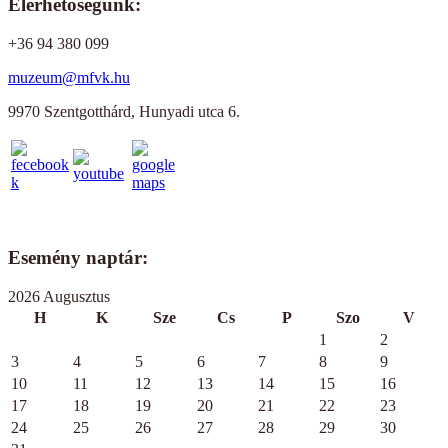
Elérhetőségünk:
+36 94 380 099
muzeum@mfvk.hu
9970 Szentgotthárd, Hunyadi utca 6.
Esemény naptár:
2026 Augusztus
H
K
Sze
Cs
P
Szo
V
1
2
3
4
5
6
7
8
9
10
11
12
13
14
15
16
17
18
19
20
21
22
23
24
25
26
27
28
29
30