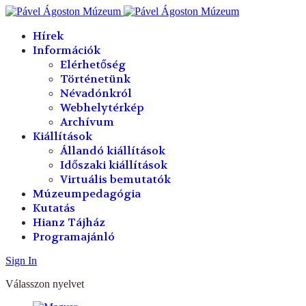
év
hónap
év
hónap
Hírek
Információk
Elérhetőség
Történetünk
Névadónkról
Webhelytérkép
Archívum
Kiállítások
Állandó kiállítások
Időszaki kiállítások
Virtuális bemutatók
Múzeumpedagógia
Kutatás
Hianz Tájház
Programajánló
Sign In
Válasszon nyelvet