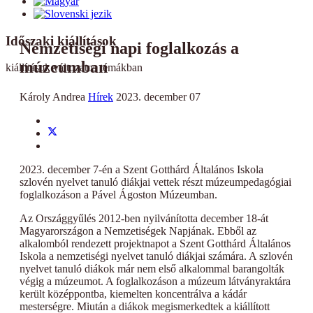
Időszaki kiállítások
Nemzetiségi napi foglalkozás a
múzeumban
kiállítások változatos témákban
Károly Andrea
Hírek
2023. december 07
2023. december 7-én a Szent Gotthárd Általános Iskola
szlovén nyelvet tanuló diákjai vettek részt múzeumpedagógiai
foglalkozáson a Pável Ágoston Múzeumban.
Az Országgyűlés 2012-ben nyilvánította december 18-át
Magyarországon a Nemzetiségek Napjának. Ebből az
alkalomból rendezett projektnapot a Szent Gotthárd Általános
Iskola a nemzetiségi nyelvet tanuló diákjai számára. A szlovén
nyelvet tanuló diákok már nem első alkalommal barangolták
végig a múzeumot. A foglalkozáson a múzeum látványraktára
került középpontba, kiemelten koncentrálva a kádár
mesterségre. Miután a diákok megismerkedtek a kiállított