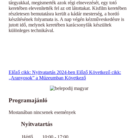
tárgyakkal, megismerték azok régi elnevezését, egy totó
keretében elevenítették fel az ott látottakat. Kisfilm keretében
részletesen bemutatásra került a kádár mesterség, a hordó
készítésének folyamata is. A nap végén kézműveskedésre is
jutott idő, melynek keretében karácsonyfák készültek
különleges technikával.
Előző cikk: Nyitvatartás 2024-ben
Előző
Következő cikk:
„Aranyosok” a Múzeumban
Következő
Programajánló
Mostanában nincsenek események
Nyitvatartás
Hétfő
10:00 - 17:00