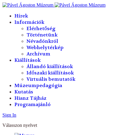
év
hónap
év
hónap
Hírek
Információk
Elérhetőség
Történetünk
Névadónkról
Webhelytérkép
Archívum
Kiállítások
Állandó kiállítások
Időszaki kiállítások
Virtuális bemutatók
Múzeumpedagógia
Kutatás
Hianz Tájház
Programajánló
Sign In
Válasszon nyelvet