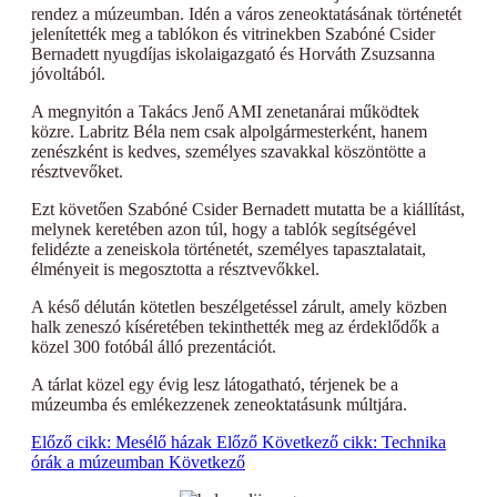
rendez a múzeumban. Idén a város zeneoktatásának történetét
jelenítették meg a tablókon és vitrinekben Szabóné Csider
Bernadett nyugdíjas iskolaigazgató és Horváth Zsuzsanna
jóvoltából.
A megnyitón a Takács Jenő AMI zenetanárai működtek
közre. Labritz Béla nem csak alpolgármesterként, hanem
zenészként is kedves, személyes szavakkal köszöntötte a
résztvevőket.
Ezt követően Szabóné Csider Bernadett mutatta be a kiállítást,
melynek keretében azon túl, hogy a tablók segítségével
felidézte a zeneiskola történetét, személyes tapasztalatait,
élményeit is megosztotta a résztvevőkkel.
A késő délután kötetlen beszélgetéssel zárult, amely közben
halk zeneszó kíséretében tekinthették meg az érdeklődők a
közel 300 fotóbál álló prezentációt.
A tárlat közel egy évig lesz látogatható, térjenek be a
múzeumba és emlékezzenek zeneoktatásunk múltjára.
Előző cikk: Mesélő házak
Előző
Következő cikk: Technika
órák a múzeumban
Következő