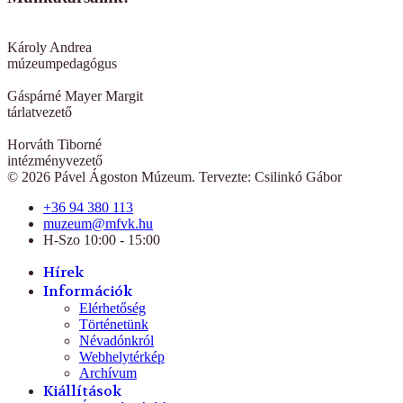
Károly Andrea
múzeumpedagógus
Gáspárné Mayer Margit
tárlatvezető
Horváth Tiborné
intézményvezető
© 2026 Pável Ágoston Múzeum. Tervezte: Csilinkó Gábor
+36 94 380 113
muzeum@mfvk.hu
H-Szo 10:00 - 15:00
Hírek
Információk
Elérhetőség
Történetünk
Névadónkról
Webhelytérkép
Archívum
Kiállítások