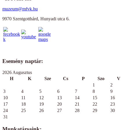
muzeum@mfvk.hu
9970 Szentgotthárd, Hunyadi utca 6.
Esemény naptár:
2026 Augusztus
H
K
Sze
Cs
P
Szo
V
1
2
3
4
5
6
7
8
9
10
11
12
13
14
15
16
17
18
19
20
21
22
23
24
25
26
27
28
29
30
31
Munkatársaink: