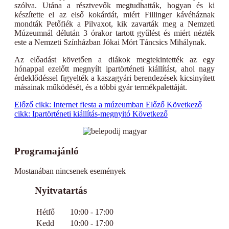
szólva. Utána a résztvevők megtudhatták, hogyan és ki
készítette el az első kokárdát, miért Fillinger kávéháznak
mondták Petőfiék a Pilvaxot, kik zavarták meg a Nemzeti
Múzeumnál délután 3 órakor tartott gyűlést és miért nézték
este a Nemzeti Színházban Jókai Mórt Táncsics Mihálynak.
Az előadást követően a diákok megtekintették az egy
hónappal ezelőtt megnyílt ipartörténeti kiállítást, ahol nagy
érdeklődéssel figyelték a kaszagyári berendezések kicsinyített
másainak működését, és a többi gyár termékpalettáját.
Előző cikk: Internet fiesta a múzeumban
Előző
Következő
cikk: Ipartörténeti kiállítás-megnyitó
Következő
Programajánló
Mostanában nincsenek események
Nyitvatartás
Hétfő
10:00 - 17:00
Kedd
10:00 - 17:00