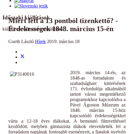
Időszaki kiállítások
Miért lett a 13 pontból tizenkettő? -
Érdekességek 1848. március 15-én
kiállítások változatos témákban
Gueth László
Hírek
2019. március 18
2019. március 14-én, az
1848-as forradalom és
szabadságharc kitörésének
171. évfordulója alkalmából
tartott városi megemlékező
programokhoz kapcsolódva a
Pável Ágoston Múzeum az
1848. március 15-höz
kapcsolódó érdekességekkel
várta a 12-18 éves diákokat. A bemutató filmvetítéssel
kezdődött, melyben gimnazista diákok elevenítették fel a
forradalom napjának fontosabb eseményeit, a fiatalok nyelvén