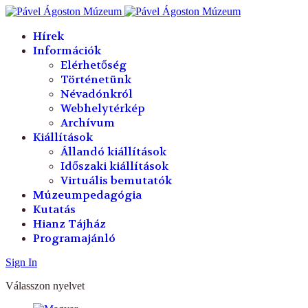
év
hónap
év
hónap
Hírek
Információk
Elérhetőség
Történetünk
Névadónkról
Webhelytérkép
Archívum
Kiállítások
Állandó kiállítások
Időszaki kiállítások
Virtuális bemutatók
Múzeumpedagógia
Kutatás
Hianz Tájház
Programajánló
Sign In
Válasszon nyelvet