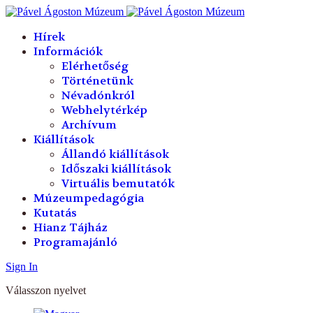
év
hónap
év
hónap
Hírek
Információk
Elérhetőség
Történetünk
Névadónkról
Webhelytérkép
Archívum
Kiállítások
Állandó kiállítások
Időszaki kiállítások
Virtuális bemutatók
Múzeumpedagógia
Kutatás
Hianz Tájház
Programajánló
Sign In
Válasszon nyelvet