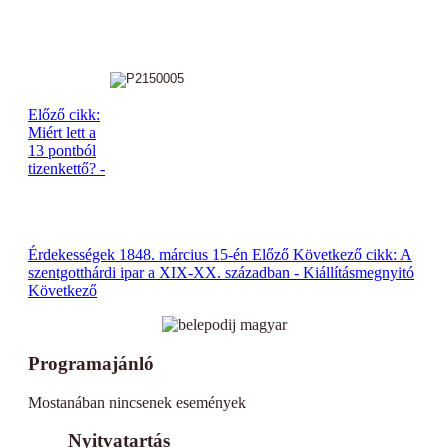
Előző cikk:
Miért lett a
13 pontból
tizenkettő? -
Érdekességek 1848. március 15-én
Előző
Következő cikk: A
szentgotthárdi ipar a XIX-XX. században - Kiállításmegnyitó
Következő
Programajánló
Mostanában nincsenek események
Nyitvatartás