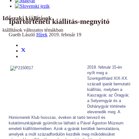
Időszaki kiállítások
Ipartörténeti kiállítás-megnyitó
kiállítások változatos témákban
Gueth László
Hírek
2019. február 19
2019. február 15-én
nyílt meg a
Szentgotthárd XIX-XX.
századi iparát bemutató
kiállítás, melyben a
Kaszagyár, az Óragyár,
a Selyemgyár és a
Dohánygyár története
elevenedik meg. A
Honismereti Klub hosszas, éveken át tartó tervező és
kutatómunkájának gyümölcse látható a Pável Ágoston Múzeum
emeleti kiállítótermében. Azok a gyárak kerültek bemutatásra,
amelyek a múlt századfordulón kezdték meg működésüket