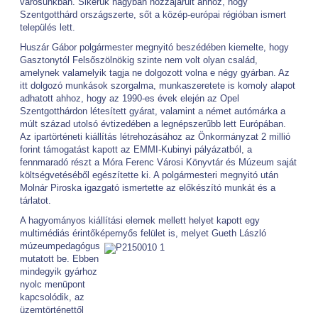
városunkban. Sikerük nagyban hozzájárult ahhoz, hogy
Szentgotthárd országszerte, sőt a közép-európai régióban ismert
település lett.
Huszár Gábor polgármester megnyitó beszédében kiemelte, hogy
Gasztonytól Felsőszölnökig szinte nem volt olyan család,
amelynek valamelyik tagja ne dolgozott volna e négy gyárban. Az
itt dolgozó munkások szorgalma, munkaszeretete is komoly alapot
adhatott ahhoz, hogy az 1990-es évek elején az Opel
Szentgotthárdon létesített gyárat, valamint a német autómárka a
múlt század utolsó évtizedében a legnépszerűbb lett Európában.
Az ipartörténeti kiállítás létrehozásához az Önkormányzat 2 millió
forint támogatást kapott az EMMI-Kubinyi pályázatból, a
fennmaradó részt a Móra Ferenc Városi Könyvtár és Múzeum saját
költségvetéséből egészítette ki. A polgármesteri megnyitó után
Molnár Piroska igazgató ismertette az előkészító munkát és a
tárlatot.
A hagyományos kiállítási elemek mellett helyet kapott egy
multimédiás érintőképernyős felület is, melyet
Gueth László
múzeumpedagógus
mutatott be. Ebben
mindegyik gyárhoz
nyolc menüpont
kapcsolódik, az
üzemtörténettől