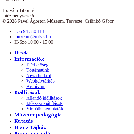
Horváth Tiborné
intézményvezető
© 2026 Pável Ágoston Múzeum. Tervezte: Csilinkó Gábor
+36 94 380 113
muzeum@mfvk.hu
H-Szo 10:00 - 15:00
Hírek
Információk
Elérhetőség
Történetünk
Névadónkról
Webhelytérkép
Archívum
Kiállítások
Állandó kiállítások
Időszaki kiállítások
Virtuális bemutatók
Múzeumpedagógia
Kutatás
Hianz Tájház
Programajánló