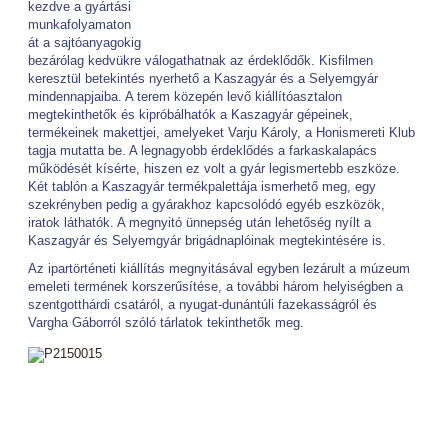
kezdve a gyártási
munkafolyamaton
át a sajtóanyagokig
bezárólag kedvükre válogathatnak az érdeklődők. Kisfilmen
keresztül betekintés nyerhető a Kaszagyár és a Selyemgyár
mindennapjaiba. A terem közepén levő kiállítóasztalon
megtekinthetők és kipróbálhatók a Kaszagyár gépeinek,
termékeinek makettjei, amelyeket Varju Károly, a Honismereti Klub
tagja mutatta be. A legnagyobb érdeklődés a farkaskalapács
működését kísérte, hiszen ez volt a gyár legismertebb eszköze.
Két tablón a Kaszagyár termékpalettája ismerhető meg, egy
szekrényben pedig a gyárakhoz kapcsolódó egyéb eszközök,
iratok láthatók. A megnyitó ünnepség után lehetőség nyílt a
Kaszagyár és Selyemgyár brigádnaplóinak megtekintésére is.
Az ipartörténeti kiállítás megnyitásával egyben lezárult a múzeum
emeleti termének korszerűsítése, a további három helyiségben a
szentgotthárdi csatáról, a nyugat-dunántúli fazekasságról és
Vargha Gáborról szóló tárlatok tekinthetők meg.