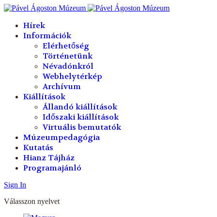
év
hónap
év
hónap
Hírek
Információk
Elérhetőség
Történetünk
Névadónkról
Webhelytérkép
Archívum
Kiállítások
Állandó kiállítások
Időszaki kiállítások
Virtuális bemutatók
Múzeumpedagógia
Kutatás
Hianz Tájház
Programajánló
Sign In
Válasszon nyelvet