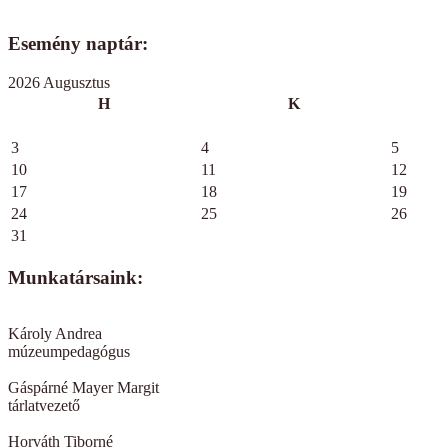
Esemény naptár:
2026 Augusztus
H
K
3
4
5
10
11
12
17
18
19
24
25
26
31
Munkatársaink:
Károly Andrea
múzeumpedagógus
Gáspárné Mayer Margit
tárlatvezető
Horváth Tiborné