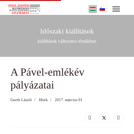
év
hónap
hónap
év
Válasszon nyelvet
Időszaki kiállítások
kiállítások változatos témákban
A Pável-emlékév
pályázatai
Gueth László
Hírek
2017. március 01