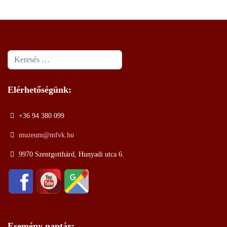
Keresés
Elérhetőségünk:
+36 94 380 099
muzeum@mfvk.hu
9970 Szentgotthárd, Hunyadi utca 6.
Esemény naptár: