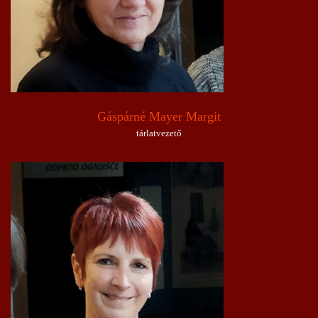
Gáspárné Mayer Margit
tárlatvezető