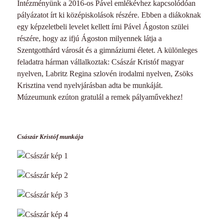
Intézményünk a 2016-os Pável emlékévhez kapcsolódóan
pályázatot írt ki középiskolások részére. Ebben a diákoknak
egy képzeletbeli levelet kellett írni Pável Ágoston szülei
részére, hogy az ifjú Ágoston milyennek látja a
Szentgotthárd városát és a gimnáziumi életet. A különleges
feladatra hárman vállalkoztak: Császár Kristóf magyar
nyelven, Labritz Regina szlovén irodalmi nyelven, Zsöks
Krisztina vend nyelvjárásban adta be munkáját.
Múzeumunk ezúton gratulál a remek pályaművekhez!
Császár Kristóf munkája