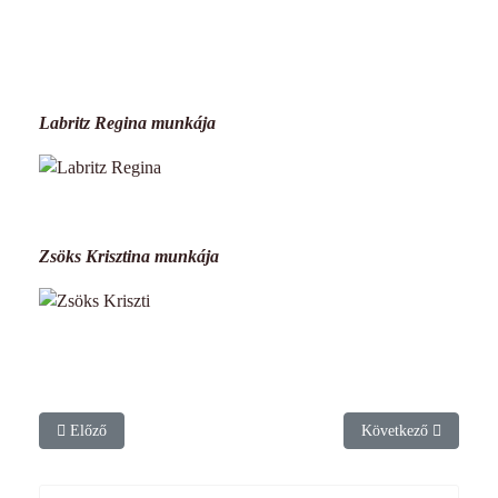
Labritz Regina munkája
Zsöks Krisztina munkája
Előző cikk: Zárva tartás
Következő cikk: Páve
Előző
Következő