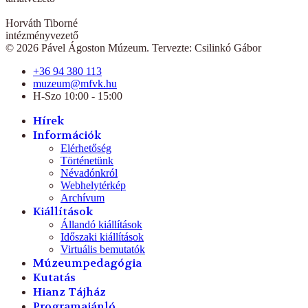
Horváth Tiborné
intézményvezető
© 2026 Pável Ágoston Múzeum. Tervezte: Csilinkó Gábor
+36 94 380 113
muzeum@mfvk.hu
H-Szo 10:00 - 15:00
Hírek
Információk
Elérhetőség
Történetünk
Névadónkról
Webhelytérkép
Archívum
Kiállítások
Állandó kiállítások
Időszaki kiállítások
Virtuális bemutatók
Múzeumpedagógia
Kutatás
Hianz Tájház
Programajánló