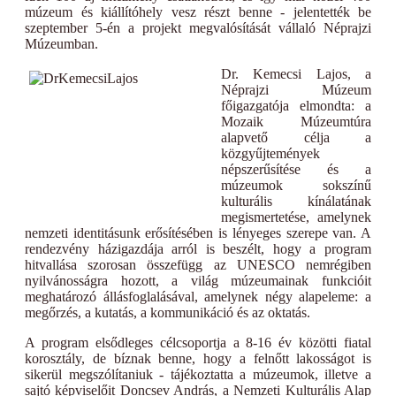
múzeum és kiállítóhely vesz részt benne - jelentették be
szeptember 5-én a projekt megvalósítását vállaló Néprajzi
Múzeumban.
Dr. Kemecsi Lajos, a
Néprajzi Múzeum
főigazgatója elmondta: a
Mozaik Múzeumtúra
alapvető célja a
közgyűjtemények
népszerűsítése és a
múzeumok sokszínű
kulturális kínálatának
megismertetése, amelynek
nemzeti identitásunk erősítésében is lényeges szerepe van. A
rendezvény házigazdája arról is beszélt, hogy a program
hitvallása szorosan összefügg az UNESCO nemrégiben
nyilvánosságra hozott, a világ múzeumainak funkcióit
meghatározó állásfoglalásával, amelynek négy alapeleme: a
megőrzés, a kutatás, a kommunikáció és az oktatás.
A program elsődleges célcsoportja a 8-16 év közötti fiatal
korosztály, de bíznak benne, hogy a felnőtt lakosságot is
sikerül megszólítaniuk - tájékoztatta a múzeumok, illetve a
sajtó képviselőit Doncsev András, a Nemzeti Kulturális Alap