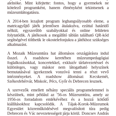
alelnöke. Mint kifejtette: fontos, hogy a gyermekek ne
kötelező programként, hanem élményként tekintsenek a
múzeumlátogatásra.
A 2014-ben lezajlott program leghangsúlyosabb eleme, a
matricagyűjtő játék jelentősen átalakulva, ezúttal határidő
nélkül, egyszerűbb szabályokkal és online felületen
folytatódik. A játékosok a megállító táblán található QR-kód
segítségével tölthetik le okostelefonjukra a játékhoz szükséges
alkalmazást.
A Mozaik Múzeumtúra hat állomásos országjárásra indul
ősszel. A roadshow keretében múzeumpedagógiai
foglalkozásokkal, koncertekkel, exkluzív tárlatvezetéssel és
különleges, vagy máskor nem látogatható helyszínek
bemutatásával igyekeznek vonzóvá tenni a részt vevő
intézményeket. A roadshow állomásai: Kecskemét,
Székesfehérvár, Miskolc, Pécs, Győr és Debrecen lesznek.
A szervezők emellett néhány speciális programelemmel is
készülnek, mint például az '56-os Múzeumtúra, amely az
1956-os forradalom emlékévéhez és a hozzá kötődő
kiállításokhoz kapcsolódik. A Tájak-Korok-Múzeumok
Egyesület közreműködésével megvalósított túra pedig
Debrecen és Vác nevezetességeit járja körül. Doncsev András