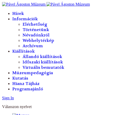
év
hónap
év
hónap
Hírek
Információk
Elérhetőség
Történetünk
Névadónkról
Webhelytérkép
Archívum
Kiállítások
Állandó kiállítások
Időszaki kiállítások
Virtuális bemutatók
Múzeumpedagógia
Kutatás
Hianz Tájház
Programajánló
Sign In
Válasszon nyelvet