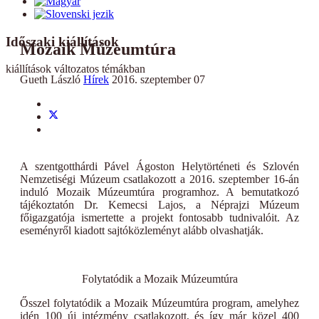
Időszaki kiállítások
Mozaik Múzeumtúra
kiállítások változatos témákban
Gueth László
Hírek
2016. szeptember 07
A szentgotthárdi Pável Ágoston Helytörténeti és Szlovén
Nemzetiségi Múzeum csatlakozott a 2016. szeptember 16-án
induló Mozaik Múzeumtúra programhoz. A bemutatkozó
tájékoztatón Dr. Kemecsi Lajos, a Néprajzi Múzeum
főigazgatója ismertette a projekt fontosabb tudnivalóit. Az
eseményről kiadott sajtóközleményt alább olvashatják.
Folytatódik a Mozaik Múzeumtúra
Ősszel folytatódik a Mozaik Múzeumtúra program, amelyhez
idén 100 új intézmény csatlakozott, és így már közel 400