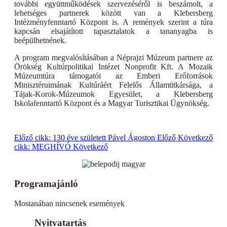
további együttműködések szervezéséről is beszámolt, a
lehetséges partnerek között van a Klebersberg
Intézményfenntartó Központ is. A remények szerint a túra
kapcsán elsajátított tapasztalatok a tananyagba is
beépülhetnének.
A program megvalósításában a Néprajzi Múzeum partnere az
Örökség Kultúrpolitikai Intézet Nonprofit Kft. A Mozaik
Múzeumtúra támogatói az Emberi Erőforrások
Minisztéruimának Kultúráért Felelős Államtitkársága, a
Tájak-Korok-Múzeumok Egyesület, a Klebersberg
Iskolafenntartó Központ és a Magyar Turisztikai Ügynökség.
Előző cikk: 130 éve született Pável Ágoston
Előző
Következő
cikk: MEGHÍVÓ
Következő
Programajánló
Mostanában nincsenek események
Nyitvatartás