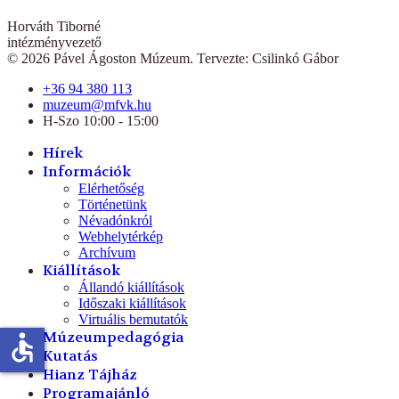
Horváth Tiborné
intézményvezető
© 2026 Pável Ágoston Múzeum. Tervezte: Csilinkó Gábor
+36 94 380 113
muzeum@mfvk.hu
H-Szo 10:00 - 15:00
Hírek
Információk
Elérhetőség
Történetünk
Névadónkról
Webhelytérkép
Archívum
Kiállítások
Állandó kiállítások
Időszaki kiállítások
Virtuális bemutatók
Múzeumpedagógia
accessible
Kutatás
Hianz Tájház
Programajánló