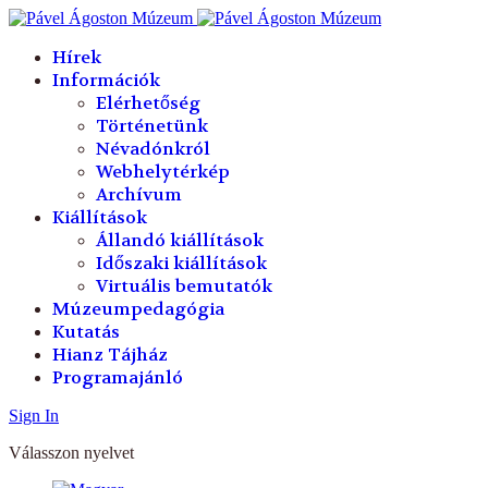
év
hónap
év
hónap
Hírek
Információk
Elérhetőség
Történetünk
Névadónkról
Webhelytérkép
Archívum
Kiállítások
Állandó kiállítások
Időszaki kiállítások
Virtuális bemutatók
Múzeumpedagógia
Kutatás
Hianz Tájház
Programajánló
Sign In
Válasszon nyelvet