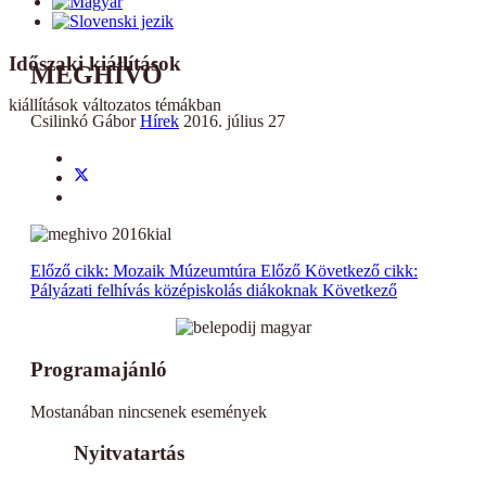
Időszaki kiállítások
MEGHÍVÓ
kiállítások változatos témákban
Csilinkó Gábor
Hírek
2016. július 27
Előző cikk: Mozaik Múzeumtúra
Előző
Következő cikk:
Pályázati felhívás középiskolás diákoknak
Következő
Programajánló
Mostanában nincsenek események
Nyitvatartás