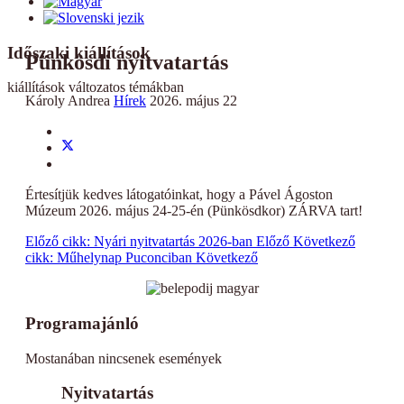
Időszaki kiállítások
Pünkösdi nyitvatartás
kiállítások változatos témákban
Károly Andrea
Hírek
2026. május 22
Értesítjük kedves látogatóinkat, hogy a Pável Ágoston
Múzeum 2026. május 24-25-én (Pünkösdkor) ZÁRVA tart!
Előző cikk: Nyári nyitvatartás 2026-ban
Előző
Következő
cikk: Műhelynap Puconciban
Következő
Programajánló
Mostanában nincsenek események
Nyitvatartás