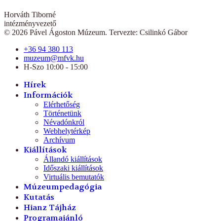
Horváth Tiborné
intézményvezető
© 2026 Pável Ágoston Múzeum. Tervezte: Csilinkó Gábor
+36 94 380 113
muzeum@mfvk.hu
H-Szo 10:00 - 15:00
Hírek
Információk
Elérhetőség
Történetünk
Névadónkról
Webhelytérkép
Archívum
Kiállítások
Állandó kiállítások
Időszaki kiállítások
Virtuális bemutatók
Múzeumpedagógia
Kutatás
Hianz Tájház
Programajánló