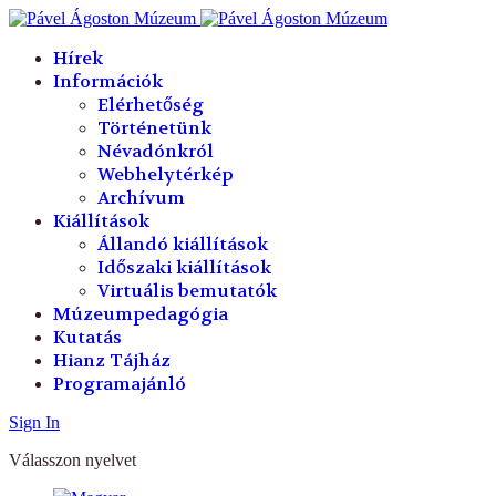
év
hónap
év
hónap
Hírek
Információk
Elérhetőség
Történetünk
Névadónkról
Webhelytérkép
Archívum
Kiállítások
Állandó kiállítások
Időszaki kiállítások
Virtuális bemutatók
Múzeumpedagógia
Kutatás
Hianz Tájház
Programajánló
Sign In
Válasszon nyelvet