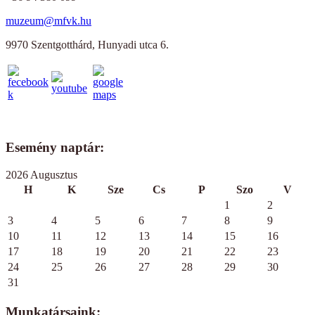
muzeum@mfvk.hu
9970 Szentgotthárd, Hunyadi utca 6.
Esemény naptár:
2026 Augusztus
H
K
Sze
Cs
P
Szo
V
1
2
3
4
5
6
7
8
9
10
11
12
13
14
15
16
17
18
19
20
21
22
23
24
25
26
27
28
29
30
31
Munkatársaink: