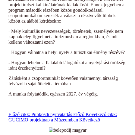
projekt turisztikai kínálatrának kialakítását. Ennek jegyében a
program második részében közös gondolkodással,
csoportmunkában keresték a választ a résztvevők többek
között az alábbi kérdésekre:
- Mely kulturális nevezetességek, történetek, személyek nem
kapnak elég figyelmet a turizmusban a régiónkban, és mit
kellene változtatni ezen?
- Hogyan válhatna a helyi nyelv a turisztikai élmény részévé?
- Hogyan lehetne a fiatalabb látogatókat a nyelvjárási örökség
iránt érzékenyíteni?
Zárásként a csoportmunkát követően valamennyi társaság
felvázolta saját ötleteit a témában.
A munka folytatódik, egészen 2027. év végéig.
Előző cikk: Pünkösdi nyitvatartás
Előző
Következő cikk:
GUCIMO projektnap a Múzeumban
Következő