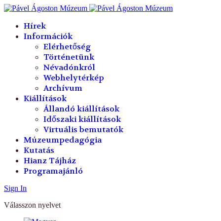
év
hónap
év
hónap
Hírek
Információk
Elérhetőség
Történetünk
Névadónkról
Webhelytérkép
Archívum
Kiállítások
Állandó kiállítások
Időszaki kiállítások
Virtuális bemutatók
Múzeumpedagógia
Kutatás
Hianz Tájház
Programajánló
Sign In
Válasszon nyelvet