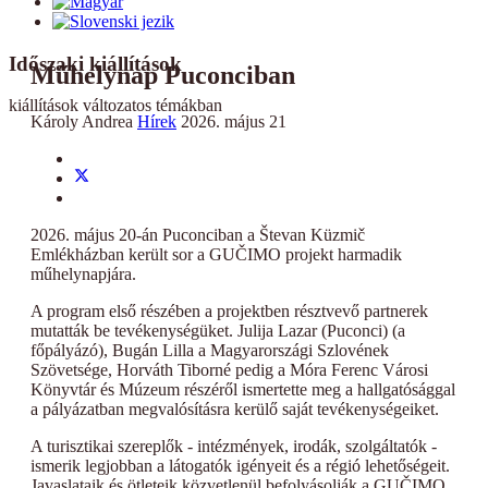
Időszaki kiállítások
Műhelynap Puconciban
kiállítások változatos témákban
Károly Andrea
Hírek
2026. május 21
2026. május 20-án Puconciban a Števan Küzmič
Emlékházban került sor a GUČIMO projekt harmadik
műhelynapjára.
A program első részében a projektben résztvevő partnerek
mutatták be tevékenységüket. Julija Lazar (Puconci) (a
főpályázó), Bugán Lilla a Magyarországi Szlovének
Szövetsége, Horváth Tiborné pedig a Móra Ferenc Városi
Könyvtár és Múzeum részéről ismertette meg a hallgatósággal
a pályázatban megvalósításra kerülő saját tevékenységeiket.
A turisztikai szereplők - intézmények, irodák, szolgáltatók -
ismerik legjobban a látogatók igényeit és a régió lehetőségeit.
Javaslataik és ötleteik közvetlenül befolyásolják a GUČIMO