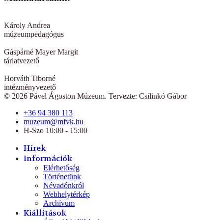
Károly Andrea
múzeumpedagógus
Gáspárné Mayer Margit
tárlatvezető
Horváth Tiborné
intézményvezető
© 2026 Pável Ágoston Múzeum. Tervezte: Csilinkó Gábor
+36 94 380 113
muzeum@mfvk.hu
H-Szo 10:00 - 15:00
Hírek
Információk
Elérhetőség
Történetünk
Névadónkról
Webhelytérkép
Archívum
Kiállítások