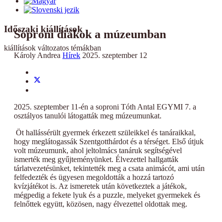
Időszaki kiállítások
Soproni diákok a múzeumban
kiállítások változatos témákban
Károly Andrea
Hírek
2025. szeptember 12
2025. szeptember 11-én a soproni Tóth Antal EGYMI 7. a
osztályos tanulói látogatták meg múzeumunkat.
Öt hallássérült gyermek érkezett szüleikkel és tanáraikkal,
hogy meglátogassák Szentgotthárdot és a térséget. Első útjuk
volt múzeumunk, ahol jeltolmács tanáruk segítségével
ismerték meg gyűjteményünket. Élvezettel hallgatták
tárlatvezetésünket, tekintették meg a csata animácót, ami után
felfedezték és ügyesen megoldották a hozzá tartozó
kvízjátékot is. Az ismeretek után következtek a játékok,
mégpedig a fekete lyuk és a puzzle, melyeket gyermekek és
felnőttek együtt, közösen, nagy élvezettel oldottak meg.