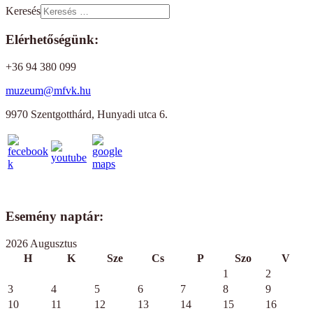
Keresés
Elérhetőségünk:
+36 94 380 099
muzeum@mfvk.hu
9970 Szentgotthárd, Hunyadi utca 6.
Esemény naptár:
2026 Augusztus
H
K
Sze
Cs
P
Szo
V
1
2
3
4
5
6
7
8
9
10
11
12
13
14
15
16