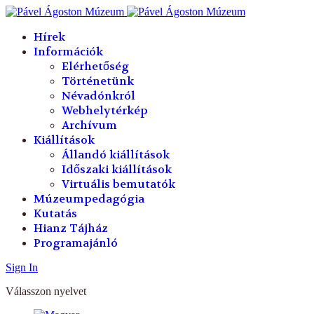
év
hónap
év
hónap
Hírek
Információk
Elérhetőség
Történetünk
Névadónkról
Webhelytérkép
Archívum
Kiállítások
Állandó kiállítások
Időszaki kiállítások
Virtuális bemutatók
Múzeumpedagógia
Kutatás
Hianz Tájház
Programajánló
Sign In
Válasszon nyelvet