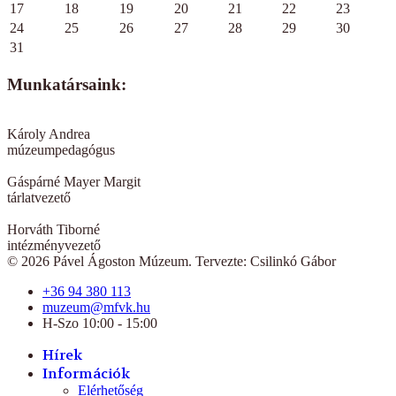
17
18
19
20
21
22
23
24
25
26
27
28
29
30
31
Munkatársaink:
Károly Andrea
múzeumpedagógus
Gáspárné Mayer Margit
tárlatvezető
Horváth Tiborné
intézményvezető
© 2026 Pável Ágoston Múzeum. Tervezte: Csilinkó Gábor
+36 94 380 113
muzeum@mfvk.hu
H-Szo 10:00 - 15:00
Hírek
Információk
Elérhetőség