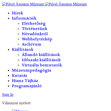
év
hónap
év
hónap
Hírek
Információk
Elérhetőség
Történetünk
Névadónkról
Webhelytérkép
Archívum
Kiállítások
Állandó kiállítások
Időszaki kiállítások
Virtuális bemutatók
Múzeumpedagógia
Kutatás
Hianz Tájház
Programajánló
Sign In
Válasszon nyelvet