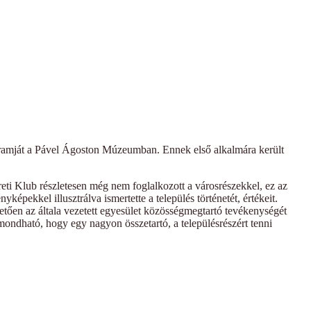
gramját a Pável Ágoston Múzeumban. Ennek első alkalmára került
reti Klub részletesen még nem foglalkozott a városrészekkel, ez az
pekkel illusztrálva ismertette a település történetét, értékeit.
etően az általa vezetett egyesület közösségmegtartó tevékenységét
mondható, hogy egy nagyon összetartó, a településrészért tenni