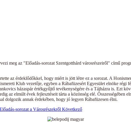
rvezi meg az "Előadás-sorozat Szentgotthárd városrészeiről" című pro
ette az érdeklődőkkel, hogy miért is jött létre ez a sorozat. A Honisme
ereti Klub vezetője, egyben a Rábafüzesért Egyesület elnöke régi fényké
nkovics házaspár értékgyűjtő tevékenységére és a Tájházra is. Ezt köv
ig az elmúlt évek fejlesztéseit tárta a közönség elé. Összességében el
sal dolgozik annak érdekében, hogy jó legyen Rábafüzesen élni.
Előadás-sorozat a Városrészekről
Következő