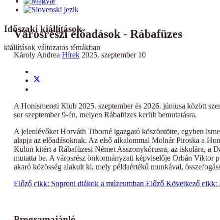
Időszaki kiállítások
Városrészi előadások - Rábafüzes
kiállítások változatos témákban
Károly Andrea
Hírek
2025. szeptember 10
A Honismereti Klub 2025. szeptember és 2026. júniusa között sze
sor szeptember 9-én, melyen Rábafüzes került bemutatásra.
A jelenlévőket Horváth Tiborné igazgató köszöntötte, egyben ismert
alapja az előadásoknak. Az első alkalommal Molnár Piroska a Honism
Külön kitért a Rábafüzesi Német Asszonykórusra, az iskolára, a Da
mutatta be. A városrész önkormányzati képviselője Orbán Viktor ped
akaró közösség alakult ki, mely példaértékű munkával, összefogás
Előző cikk: Soproni diákok a múzeumban
Előző
Következő cikk: 
Programajánló