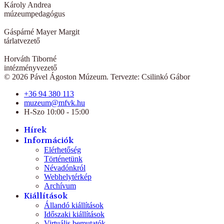
Károly Andrea
múzeumpedagógus
Gáspárné Mayer Margit
tárlatvezető
Horváth Tiborné
intézményvezető
© 2026 Pável Ágoston Múzeum. Tervezte: Csilinkó Gábor
+36 94 380 113
muzeum@mfvk.hu
H-Szo 10:00 - 15:00
Hírek
Információk
Elérhetőség
Történetünk
Névadónkról
Webhelytérkép
Archívum
Kiállítások
Állandó kiállítások
Időszaki kiállítások
Virtuális bemutatók