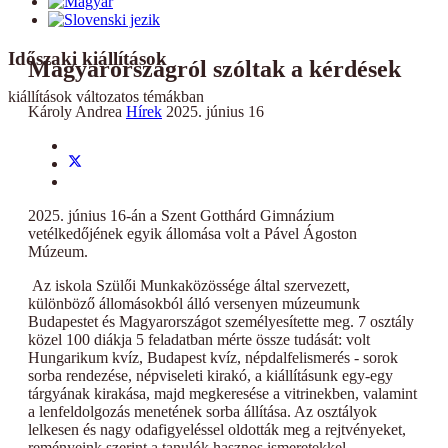
Időszaki kiállítások
Magyarországról szóltak a kérdések
kiállítások változatos témákban
Károly Andrea
Hírek
2025. június 16
2025. június 16-án a Szent Gotthárd Gimnázium
vetélkedőjének egyik állomása volt a Pável Ágoston
Múzeum.
Az iskola Szülői Munkaközössége által szervezett,
különböző állomásokból álló versenyen múzeumunk
Budapestet és Magyarországot személyesítette meg. 7 osztály
közel 100 diákja 5 feladatban mérte össze tudását: volt
Hungarikum kvíz, Budapest kvíz, népdalfelismerés - sorok
sorba rendezése, népviseleti kirakó, a kiállításunk egy-egy
tárgyának kirakása, majd megkeresése a vitrinekben, valamint
a lenfeldolgozás menetének sorba állítása. Az osztályok
lelkesen és nagy odafigyeléssel oldották meg a rejtvényeket,
reményeink szerint a tanulók hasznos ismeretekkel