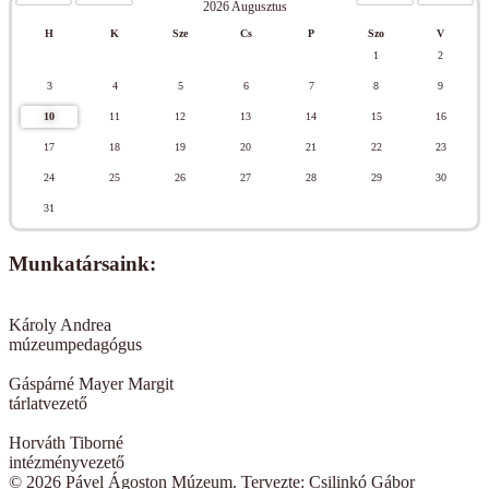
2026 Augusztus
H
K
Sze
Cs
P
Szo
V
1
2
3
4
5
6
7
8
9
10
11
12
13
14
15
16
17
18
19
20
21
22
23
24
25
26
27
28
29
30
31
Munkatársaink:
Károly Andrea
múzeumpedagógus
Gáspárné Mayer Margit
tárlatvezető
Horváth Tiborné
intézményvezető
© 2026 Pável Ágoston Múzeum. Tervezte: Csilinkó Gábor