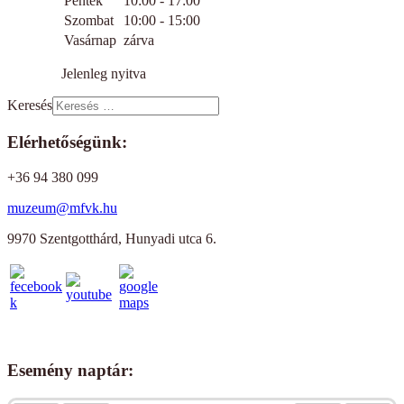
Péntek
10:00 - 17:00
Szombat
10:00 - 15:00
Vasárnap
zárva
Jelenleg nyitva
Keresés
Elérhetőségünk:
+36 94 380 099
muzeum@mfvk.hu
9970 Szentgotthárd, Hunyadi utca 6.
Esemény naptár: