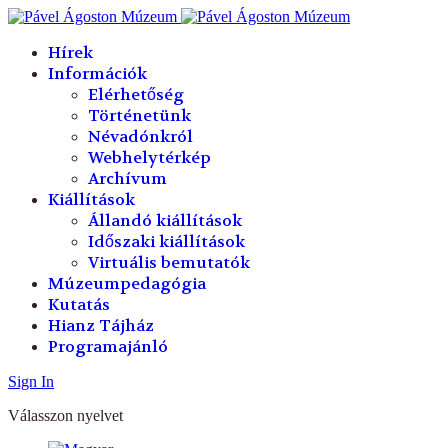
év
hónap
hónap
év
Hírek
Információk
Elérhetőség
Történetünk
Névadónkról
Webhelytérkép
Archívum
Kiállítások
Állandó kiállítások
Időszaki kiállítások
Virtuális bemutatók
Múzeumpedagógia
Kutatás
Hianz Tájház
Programajánló
Sign In
Válasszon nyelvet