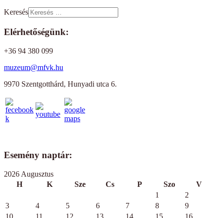
Keresés
Elérhetőségünk:
+36 94 380 099
muzeum@mfvk.hu
9970 Szentgotthárd, Hunyadi utca 6.
Esemény naptár:
2026 Augusztus
H
K
Sze
Cs
P
Szo
V
1
2
3
4
5
6
7
8
9
10
11
12
13
14
15
16