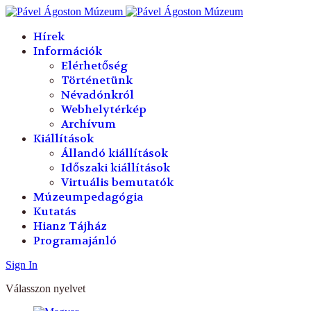
év
hónap
év
hónap
Hírek
Információk
Elérhetőség
Történetünk
Névadónkról
Webhelytérkép
Archívum
Kiállítások
Állandó kiállítások
Időszaki kiállítások
Virtuális bemutatók
Múzeumpedagógia
Kutatás
Hianz Tájház
Programajánló
Sign In
Válasszon nyelvet