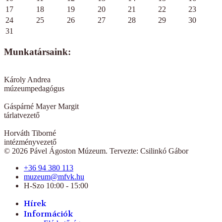
17
18
19
20
21
22
23
24
25
26
27
28
29
30
31
Munkatársaink:
Károly Andrea
múzeumpedagógus
Gáspárné Mayer Margit
tárlatvezető
Horváth Tiborné
intézményvezető
© 2026 Pável Ágoston Múzeum. Tervezte: Csilinkó Gábor
+36 94 380 113
muzeum@mfvk.hu
H-Szo 10:00 - 15:00
Hírek
Információk