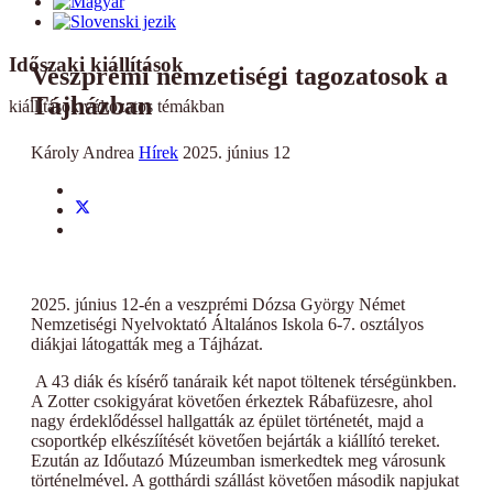
Időszaki kiállítások
Veszprémi nemzetiségi tagozatosok a
Tájházban
kiállítások változatos témákban
Károly Andrea
Hírek
2025. június 12
2025. június 12-én a veszprémi Dózsa György Német
Nemzetiségi Nyelvoktató Általános Iskola 6-7. osztályos
diákjai látogatták meg a Tájházat.
A 43 diák és kísérő tanáraik két napot töltenek térségünkben.
A Zotter csokigyárat követően érkeztek Rábafüzesre, ahol
nagy érdeklődéssel hallgatták az épület történetét, majd a
csoportkép elkészíítését követően bejárták a kiállító tereket.
Ezután az Időutazó Múzeumban ismerkedtek meg városunk
történelmével. A gotthárdi szállást követően második napjukat