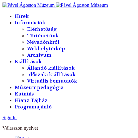
év
hónap
év
hónap
Hírek
Információk
Elérhetőség
Történetünk
Névadónkról
Webhelytérkép
Archívum
Kiállítások
Állandó kiállítások
Időszaki kiállítások
Virtuális bemutatók
Múzeumpedagógia
Kutatás
Hianz Tájház
Programajánló
Sign In
Válasszon nyelvet