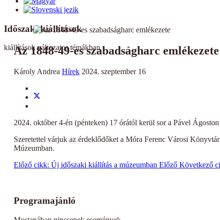
Időszaki kiállítások
kiállítások változatos témákban
Az 1848-49-es szabadságharc emlékezete
Károly Andrea
Hírek
2024. szeptember 16
2024. október 4-én (pénteken) 17 órától kerül sor a Pável Ágost
Szeretettel várjuk az érdeklődőket a Móra Ferenc Városi Könyvtár 
Múzeumban.
Előző cikk: Új időszaki kiállítás a múzeumban
Előző
Következő c
Programajánló
Mostanában nincsenek események