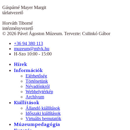
Gáspárné Mayer Margit
tárlatvezető
Horváth Tiborné
intézményvezető
© 2026 Pável Ágoston Múzeum. Tervezte: Csilinkó Gábor
+36 94 380 113
muzeum@mfvk.hu
H-Szo 10:00 - 15:00
Hírek
Információk
Elérhetőség
Történetünk
Névadónkról
Webhelytérkép
Archívum
Kiállítások
Állandó kiállítások
Időszaki kiállítások
Virtuális bemutatók
Múzeumpedagógia