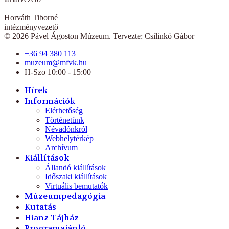
Horváth Tiborné
intézményvezető
© 2026 Pável Ágoston Múzeum. Tervezte: Csilinkó Gábor
+36 94 380 113
muzeum@mfvk.hu
H-Szo 10:00 - 15:00
Hírek
Információk
Elérhetőség
Történetünk
Névadónkról
Webhelytérkép
Archívum
Kiállítások
Állandó kiállítások
Időszaki kiállítások
Virtuális bemutatók
Múzeumpedagógia
Kutatás
Hianz Tájház
Programajánló