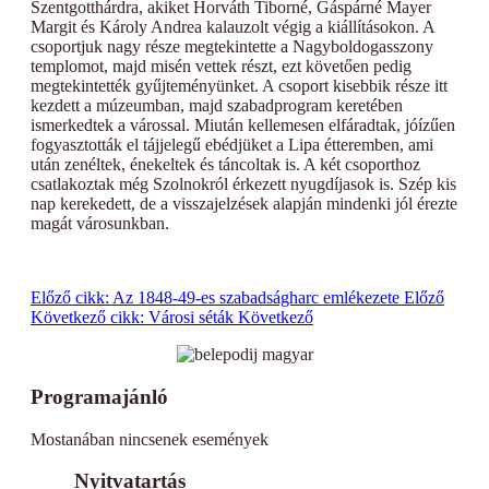
Szentgotthárdra, akiket Horváth Tiborné, Gáspárné Mayer
Margit és Károly Andrea kalauzolt végig a kiállításokon. A
csoportjuk nagy része megtekintette a Nagyboldogasszony
templomot, majd misén vettek részt, ezt követően pedig
megtekintették gyűjteményünket. A csoport kisebbik része itt
kezdett a múzeumban, majd szabadprogram keretében
ismerkedtek a várossal. Miután kellemesen elfáradtak, jóízűen
fogyasztották el tájjelegű ebédjüket a Lipa étteremben, ami
után zenéltek, énekeltek és táncoltak is. A két csoporthoz
csatlakoztak még Szolnokról érkezett nyugdíjasok is. Szép kis
nap kerekedett, de a visszajelzések alapján mindenki jól érezte
magát városunkban.
Előző cikk: Az 1848-49-es szabadságharc emlékezete
Előző
Következő cikk: Városi séták
Következő
Programajánló
Mostanában nincsenek események
Nyitvatartás