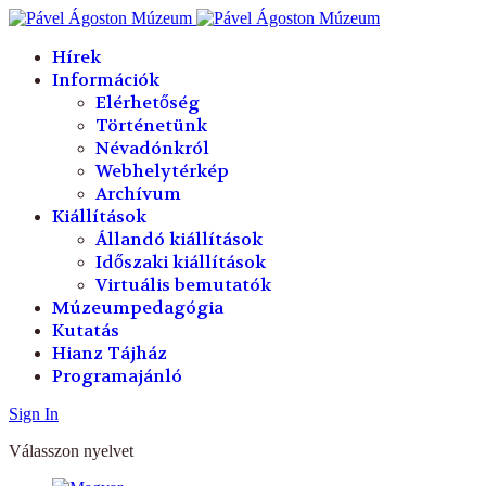
év
hónap
év
hónap
Hírek
Információk
Elérhetőség
Történetünk
Névadónkról
Webhelytérkép
Archívum
Kiállítások
Állandó kiállítások
Időszaki kiállítások
Virtuális bemutatók
Múzeumpedagógia
Kutatás
Hianz Tájház
Programajánló
Sign In
Válasszon nyelvet