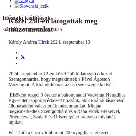
Időszaki kiállítások
Közel 250-en látogatták meg
múzeumunkat
kiállítások változatos témákban
Károly Andrea
Hírek
2024. szeptember 13
2024. szeptember 12-én közel 250 fő látogató érkezett
Szentgotthárdra, hogy megtekintsék a Pável Ágoston
Múzeumot. A kirándulóknak az eső sem szegte kedvét.
Elsőként reggel 9 órakor a bakonynánai Vadvirág Nyugdíjas
Egyesület csoportja érkezett hozzánk, akik kirándulásuk első
állomásaként választották múzeumunkat. Miután
megismerkedtek Szentgotthárd és a Rába-vidék értékeivel,
történetével, Szalafő és Őriszentpéter irányába folytatták
útjukat.
Fél 11-től a Gysev több mint 200 nyugdíjasa érkezett