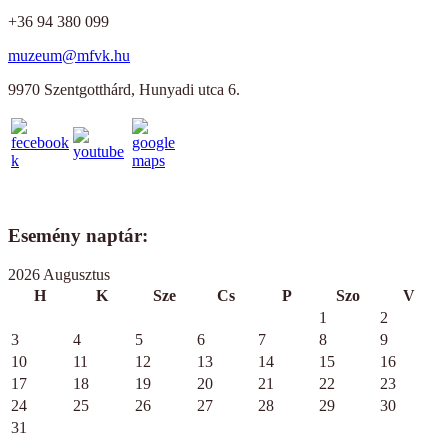
+36 94 380 099
muzeum@mfvk.hu
9970 Szentgotthárd, Hunyadi utca 6.
Esemény naptár:
2026 Augusztus
H
K
Sze
Cs
P
Szo
V
1
2
3
4
5
6
7
8
9
10
11
12
13
14
15
16
17
18
19
20
21
22
23
24
25
26
27
28
29
30
31