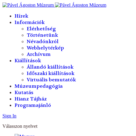
év
hónap
év
hónap
Hírek
Információk
Elérhetőség
Történetünk
Névadónkról
Webhelytérkép
Archívum
Kiállítások
Állandó kiállítások
Időszaki kiállítások
Virtuális bemutatók
Múzeumpedagógia
Kutatás
Hianz Tájház
Programajánló
Sign In
Válasszon nyelvet