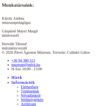
Munkatársaink:
Károly Andrea
múzeumpedagógus
Gáspárné Mayer Margit
tárlatvezető
Horváth Tiborné
intézményvezető
© 2026 Pável Ágoston Múzeum. Tervezte: Csilinkó Gábor
+36 94 380 113
muzeum@mfvk.hu
H-Szo 10:00 - 15:00
Hírek
Információk
Elérhetőség
Történetünk
Névadónkról
Webhelytérkép
Archívum