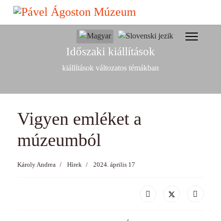
év
hónap
hónap
év
Válasszon nyelvet
Időszaki kiállítások
kiállítások változatos témákban
Vigyen emléket a
múzeumból
Károly Andrea
Hírek
2024. április 17