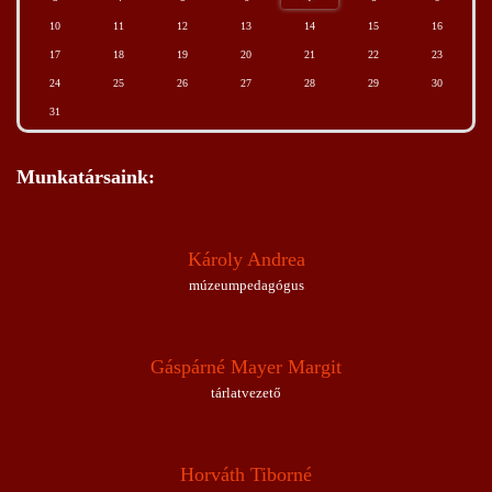
10
11
12
13
14
15
16
17
18
19
20
21
22
23
24
25
26
27
28
29
30
31
Munkatársaink:
Károly Andrea
múzeumpedagógus
Gáspárné Mayer Margit
tárlatvezető
Horváth Tiborné