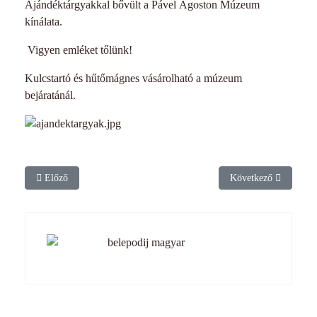
Ajándéktárgyakkal bővült a Pável Ágoston Múzeum
kínálata.
Vigyen emléket tőlünk!
Kulcstartó és hűtőmágnes vásárolható a múzeum
bejáratánál.
Előző cikk: Tájházak Napja
Következő cikk: Taná
Előző
Következő