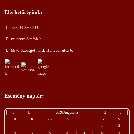
Elérhetőségünk:
+36 94 380 099
muzeum@mfvk.hu
9970 Szentgotthárd, Hunyadi utca 6.
Esemény naptár:
2026 Augusztus
H
K
Sze
Cs
P
Szo
V
1
2
3
4
5
6
7
8
9