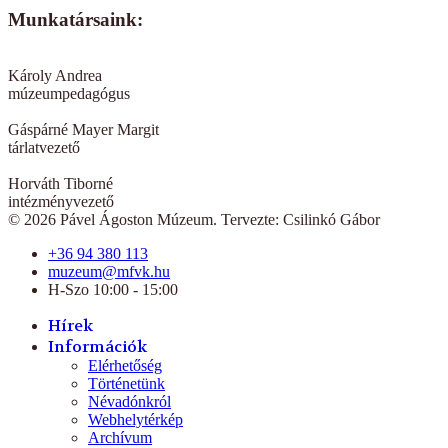
Munkatársaink:
Károly Andrea
múzeumpedagógus
Gáspárné Mayer Margit
tárlatvezető
Horváth Tiborné
intézményvezető
© 2026 Pável Ágoston Múzeum. Tervezte: Csilinkó Gábor
+36 94 380 113
muzeum@mfvk.hu
H-Szo 10:00 - 15:00
Hírek
Információk
Elérhetőség
Történetünk
Névadónkról
Webhelytérkép
Archívum