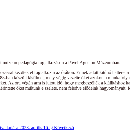
 részt múzeumpedagógia foglalkozáson a Pável Ágoston Múzeumban.
olgozással kezdtek el foglalkozni az órákon. Ennek adott kitűnő hátter
1988-ban készült kisfilmet, mely végig vezette őket azokon a munkafoly
eket. Az óra végén arra is jutott idő, hogy megbeszéljék a kiállításhoz
megérintette őket múltunk e szelete, nem feledve elődeink hagyományait,
a tartása 2023. április 16-ig
Következő