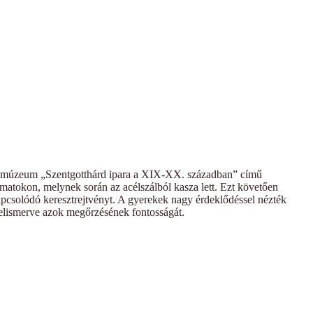
et a múzeum „Szentgotthárd ipara a XIX-XX. században” című
amatokon, melynek során az acélszálból kasza lett. Ezt követően
 kapcsolódó keresztrejtvényt. A gyerekek nagy érdeklődéssel nézték
 felismerve azok megőrzésének fontosságát.