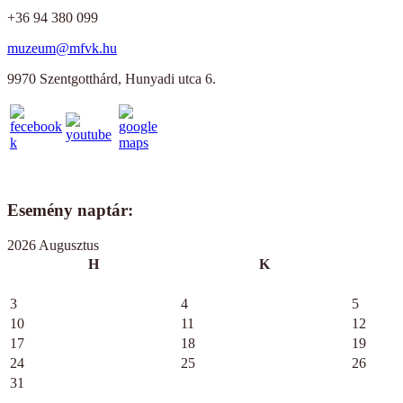
+36 94 380 099
muzeum@mfvk.hu
9970 Szentgotthárd, Hunyadi utca 6.
Esemény naptár:
2026 Augusztus
H
K
3
4
5
10
11
12
17
18
19
24
25
26
31