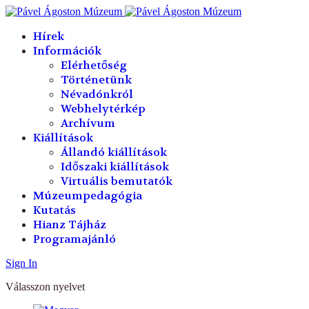
év
hónap
év
hónap
Hírek
Információk
Elérhetőség
Történetünk
Névadónkról
Webhelytérkép
Archívum
Kiállítások
Állandó kiállítások
Időszaki kiállítások
Virtuális bemutatók
Múzeumpedagógia
Kutatás
Hianz Tájház
Programajánló
Sign In
Válasszon nyelvet