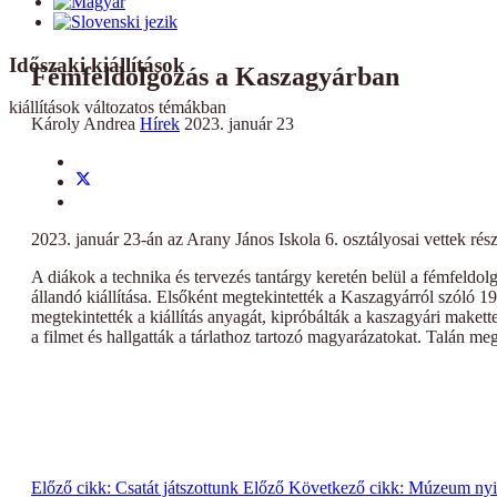
Időszaki kiállítások
Fémfeldolgozás a Kaszagyárban
kiállítások változatos témákban
Károly Andrea
Hírek
2023. január 23
2023. január 23-án az Arany János Iskola 6. osztályosai vettek
A diákok a technika és tervezés tantárgy keretén belül a fémfeld
állandó kiállítása. Elsőként megtekintették a Kaszagyárról szóló 
megtekintették a kiállítás anyagát, kipróbálták a kaszagyári makett
a filmet és hallgatták a tárlathoz tartozó magyarázatokat. Talán 
Előző cikk: Csatát játszottunk
Előző
Következő cikk: Múzeum nyitv