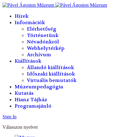
év
hónap
év
hónap
Hírek
Információk
Elérhetőség
Történetünk
Névadónkról
Webhelytérkép
Archívum
Kiállítások
Állandó kiállítások
Időszaki kiállítások
Virtuális bemutatók
Múzeumpedagógia
Kutatás
Hianz Tájház
Programajánló
Sign In
Válasszon nyelvet