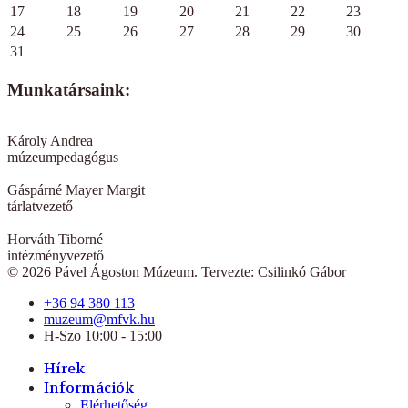
17
18
19
20
21
22
23
24
25
26
27
28
29
30
31
Munkatársaink:
Károly Andrea
múzeumpedagógus
Gáspárné Mayer Margit
tárlatvezető
Horváth Tiborné
intézményvezető
© 2026 Pável Ágoston Múzeum. Tervezte: Csilinkó Gábor
+36 94 380 113
muzeum@mfvk.hu
H-Szo 10:00 - 15:00
Hírek
Információk
Elérhetőség