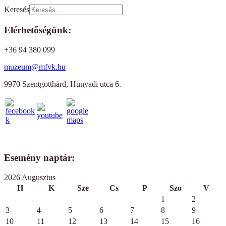
Keresés
Elérhetőségünk:
+36 94 380 099
muzeum@mfvk.hu
9970 Szentgotthárd, Hunyadi utca 6.
Esemény naptár:
2026 Augusztus
H
K
Sze
Cs
P
Szo
V
1
2
3
4
5
6
7
8
9
10
11
12
13
14
15
16