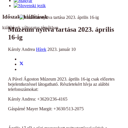
Időszaki kiállítások
kiállítások változatos témákban
Múzeum nyitva tartása 2023. április
16-ig
Károly Andrea
Hírek
2023. január 10
A Pável Ágoston Múzeum 2023. április 16-ig csak előzetes
bejelentkezéssel látogatható. Részletekért hívja az alábbi
telefonszámokat:
Károly Andrea: +3620/236-4165
Gáspárné Mayer Margit: +3630/513-2075