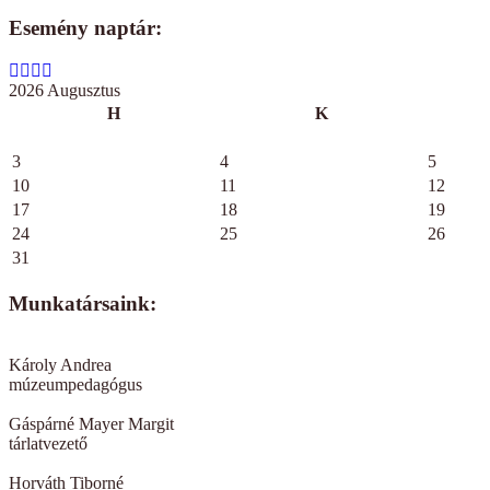
Esemény naptár:
2026 Augusztus
H
K
3
4
5
10
11
12
17
18
19
24
25
26
31
Munkatársaink:
Károly Andrea
múzeumpedagógus
Gáspárné Mayer Margit
tárlatvezető
Horváth Tiborné