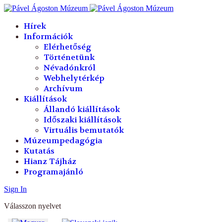
év
hónap
év
hónap
Hírek
Információk
Elérhetőség
Történetünk
Névadónkról
Webhelytérkép
Archívum
Kiállítások
Állandó kiállítások
Időszaki kiállítások
Virtuális bemutatók
Múzeumpedagógia
Kutatás
Hianz Tájház
Programajánló
Sign In
Válasszon nyelvet