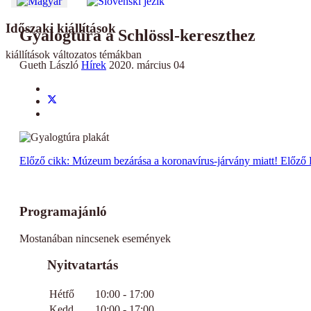
Időszaki kiállítások
Gyalogtúra a Schlössl-kereszthez
kiállítások változatos témákban
Gueth László
Hírek
2020. március 04
Előző cikk: Múzeum bezárása a koronavírus-járvány miatt!
Előző
Programajánló
Mostanában nincsenek események
Nyitvatartás
Hétfő
10:00 - 17:00
Kedd
10:00 - 17:00