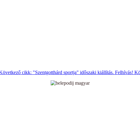
Következő cikk: "Szentgotthárd sportja" időszaki kiállítás. Felhívás!
Kö