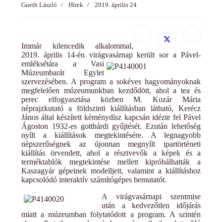
Gueth László
Hírek
2019. április 24
Immár kilencedik alkalommal,
2019. április 14-én virágvasárnap került sor a Pável-
emléksétára a Vasi
Múzeumbarát Egylet
szervezésében. A program a sokéves hagyományoknak
megfelelően múzeumunkban kezdődött, ahol a tea és
perec elfogyasztása közben M. Kozár Mária
néprajzkutató a földszinti kiállításban látható, Kerécz
János által készített kéménydísz kapcsán idézte fel Pável
Ágoston 1932-es gotthárdi gyűjtését. Ezután lehetőség
nyílt a kiállítások megtekintésére. A legnagyobb
népszerűségnek az újonnan megnyílt ipartörténeti
kiállítás örvendett, ahol a résztvevők a képek és a
terméktablók megtekintése mellett kipróbálhatták a
Kaszagyár gépeinek modelljeit, valamint a kiállításhoz
kapcsolódó interaktív számítógépes bemutatót.
A virágvasárnapi szentmise
után a kedvezőtlen időjárás
miatt a múzeumban folytatódott a program. A szintén