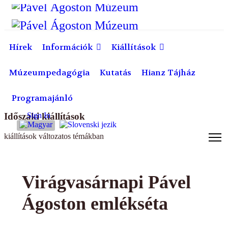
Előző
Előző
Következő
Következő
év
hónap
év
hónap
Hírek
Információk
Kiállítások
Múzeumpedagógia
Kutatás
Hianz Tájház
Programajánló
Időszaki kiállítások
Sign In
Válasszon nyelvet
kiállítások változatos témákban
Virágvasárnapi Pável
Ágoston emlékséta