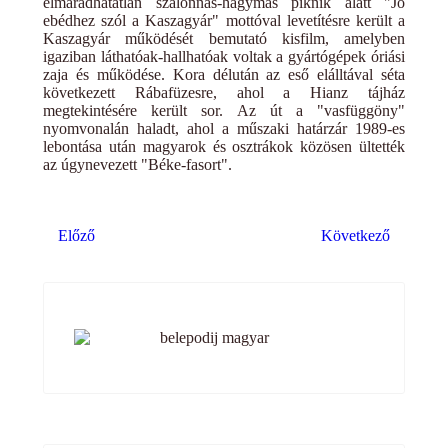
elmaradhatatlan szalonnás-hagymás piknik alatt "Jó
ebédhez szól a Kaszagyár" mottóval levetítésre került a
Kaszagyár működését bemutató kisfilm, amelyben
igaziban láthatóak-hallhatóak voltak a gyártógépek óriási
zaja és működése. Kora délután az eső elálltával séta
következett Rábafüzesre, ahol a Hianz tájház
megtekintésére került sor. Az út a "vasfüggöny"
nyomvonalán haladt, ahol a műszaki határzár 1989-es
lebontása után magyarok és osztrákok közösen ültették
az úgynevezett "Béke-fasort".
Előző cikk: Gotthárd napja helytörténeti vetélkedő
Következő cikk: Hús
Előző
Következő