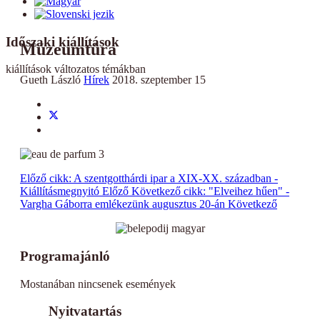
Időszaki kiállítások
Múzeumtúra
kiállítások változatos témákban
Gueth László
Hírek
2018. szeptember 15
Előző cikk: A szentgotthárdi ipar a XIX-XX. században -
Kiállításmegnyitó
Előző
Következő cikk: "Elveihez hűen" -
Vargha Gáborra emlékezünk augusztus 20-án
Következő
Programajánló
Mostanában nincsenek események
Nyitvatartás