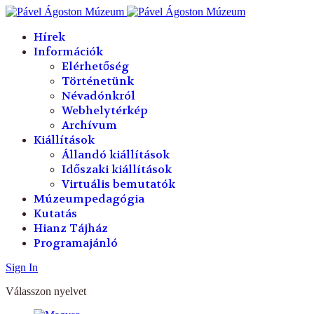
év
hónap
év
hónap
Hírek
Információk
Elérhetőség
Történetünk
Névadónkról
Webhelytérkép
Archívum
Kiállítások
Állandó kiállítások
Időszaki kiállítások
Virtuális bemutatók
Múzeumpedagógia
Kutatás
Hianz Tájház
Programajánló
Sign In
Válasszon nyelvet