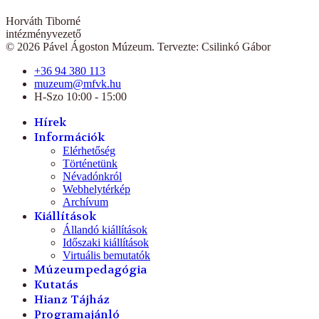
Horváth Tiborné
intézményvezető
© 2026 Pável Ágoston Múzeum. Tervezte: Csilinkó Gábor
+36 94 380 113
muzeum@mfvk.hu
H-Szo 10:00 - 15:00
Hírek
Információk
Elérhetőség
Történetünk
Névadónkról
Webhelytérkép
Archívum
Kiállítások
Állandó kiállítások
Időszaki kiállítások
Virtuális bemutatók
Múzeumpedagógia
Kutatás
Hianz Tájház
Programajánló