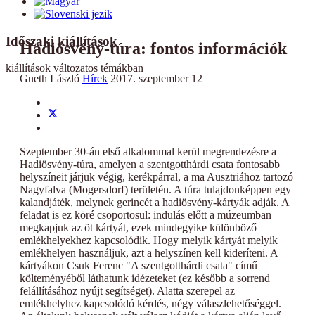
Időszaki kiállítások
Hadiösvény-túra: fontos információk
kiállítások változatos témákban
Gueth László
Hírek
2017. szeptember 12
Szeptember 30-án első alkalommal kerül megrendezésre a
Hadiösvény-túra, amelyen a szentgotthárdi csata fontosabb
helyszíneit járjuk végig, kerékpárral, a ma Ausztriához tartozó
Nagyfalva (Mogersdorf) területén. A túra tulajdonképpen egy
kalandjáték, melynek gerincét a hadiösvény-kártyák adják. A
feladat is ez köré csoportosul: indulás előtt a múzeumban
megkapjuk az öt kártyát, ezek mindegyike különböző
emlékhelyekhez kapcsolódik. Hogy melyik kártyát melyik
emlékhelyen használjuk, azt a helyszínen kell kideríteni. A
kártyákon Csuk Ferenc "A szentgotthárdi csata" című
költeményéből láthatunk idézeteket (ez később a sorrend
felállításához nyújt segítséget). Alatta szerepel az
emlékhelyhez kapcsolódó kérdés, négy válaszlehetőséggel.