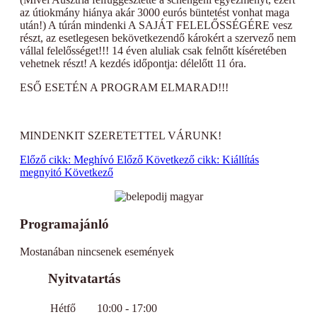
az útiokmány hiánya akár 3000 eurós büntetést vonhat maga
után!) A túrán mindenki A SAJÁT FELELŐSSÉGÉRE vesz
részt, az esetlegesen bekövetkezendő károkért a szervező nem
vállal felelősséget!!! 14 éven aluliak csak felnőtt kíséretében
vehetnek részt! A kezdés időpontja: délelőtt 11 óra.
ESŐ ESETÉN A PROGRAM ELMARAD!!!
MINDENKIT SZERETETTEL VÁRUNK!
Előző cikk: Meghívó
Előző
Következő cikk: Kiállítás
megnyitó
Következő
Programajánló
Mostanában nincsenek események
Nyitvatartás
Hétfő
10:00 - 17:00