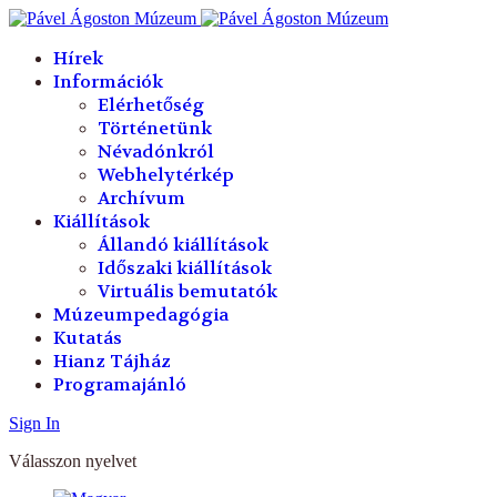
év
hónap
év
hónap
Hírek
Információk
Elérhetőség
Történetünk
Névadónkról
Webhelytérkép
Archívum
Kiállítások
Állandó kiállítások
Időszaki kiállítások
Virtuális bemutatók
Múzeumpedagógia
Kutatás
Hianz Tájház
Programajánló
Sign In
Válasszon nyelvet