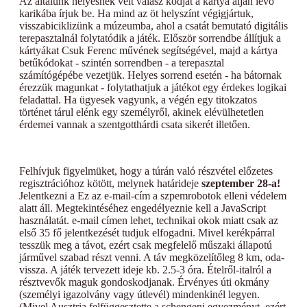
Az általunk helyesnek vélt válasz kódját a kártya alján levő
karikába írjuk be. Ha mind az öt helyszínt végigjártuk,
visszabiciklizünk a múzeumba, ahol a csatát bemutató digitális
terepasztalnál folytatódik a játék. Először sorrendbe állítjuk a
kártyákat Csuk Ferenc művének segítségével, majd a kártya
betűkódokat - szintén sorrendben - a terepasztal
számítógépébe vezetjük. Helyes sorrend esetén - ha bátornak
érezzük magunkat - folytathatjuk a játékot egy érdekes logikai
feladattal. Ha ügyesek vagyunk, a végén egy titokzatos
történet tárul elénk egy személyről, akinek elévülhetetlen
érdemei vannak a szentgotthárdi csata sikerét illetően.
Felhívjuk figyelmüket, hogy a túrán való részvétel előzetes
regisztrációhoz kötött, melynek határideje
szeptember 28-a!
Jelentkezni a
Ez az e-mail-cím a szpemrobotok elleni védelem
alatt áll. Megtekintéséhez engedélyeznie kell a JavaScript
használatát.
e-mail címen lehet, technikai okok miatt csak az
első 35 fő jelentkezését tudjuk elfogadni. Mivel kerékpárral
tesszük meg a távot, ezért csak megfelelő műszaki állapotú
járművel szabad részt venni. A táv megközelítőleg 8 km, oda-
vissza. A játék tervezett ideje kb. 2.5-3 óra. Ételről-italról a
résztvevők maguk gondoskodjanak. Érvényes úti okmány
(személyi igazolvány vagy útlevél) mindenkinél legyen.
(Mivel Ausztria felfüggesztette a schengeni egyezményt, ezért