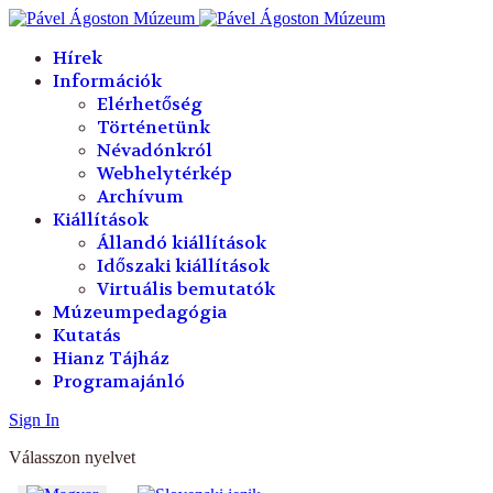
év
hónap
év
hónap
Hírek
Információk
Elérhetőség
Történetünk
Névadónkról
Webhelytérkép
Archívum
Kiállítások
Állandó kiállítások
Időszaki kiállítások
Virtuális bemutatók
Múzeumpedagógia
Kutatás
Hianz Tájház
Programajánló
Sign In
Válasszon nyelvet