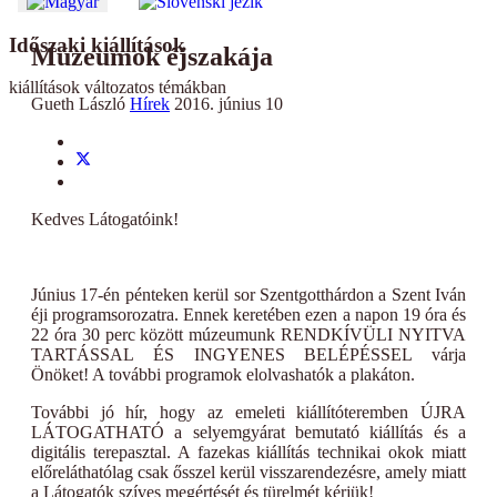
Időszaki kiállítások
Múzeumok éjszakája
kiállítások változatos témákban
Gueth László
Hírek
2016. június 10
Kedves Látogatóink!
Június 17-én pénteken kerül sor Szentgotthárdon a Szent Iván
éji programsorozatra. Ennek keretében ezen a napon 19 óra és
22 óra 30 perc között múzeumunk RENDKÍVÜLI NYITVA
TARTÁSSAL ÉS INGYENES BELÉPÉSSEL várja
Önöket! A további programok elolvashatók a plakáton.
További jó hír, hogy az emeleti kiállítóteremben ÚJRA
LÁTOGATHATÓ a selyemgyárat bemutató kiállítás és a
digitális terepasztal. A fazekas kiállítás technikai okok miatt
előreláthatólag csak ősszel kerül visszarendezésre, amely miatt
a Látogatók szíves megértését és türelmét kérjük!