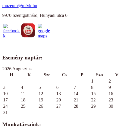
muzeum@mfvk.hu
9970 Szentgotthárd, Hunyadi utca 6.
Esemény naptár:
2026 Augusztus
H
K
Sze
Cs
P
Szo
V
1
2
3
4
5
6
7
8
9
10
11
12
13
14
15
16
17
18
19
20
21
22
23
24
25
26
27
28
29
30
31
Munkatársaink: