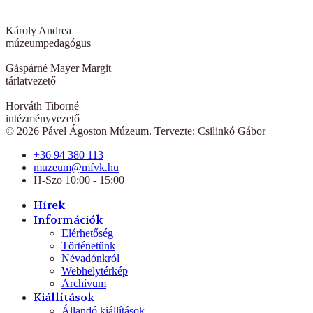
Károly Andrea
múzeumpedagógus
Gáspárné Mayer Margit
tárlatvezető
Horváth Tiborné
intézményvezető
© 2026 Pável Ágoston Múzeum. Tervezte: Csilinkó Gábor
+36 94 380 113
muzeum@mfvk.hu
H-Szo 10:00 - 15:00
Hírek
Információk
Elérhetőség
Történetünk
Névadónkról
Webhelytérkép
Archívum
Kiállítások
Állandó kiállítások