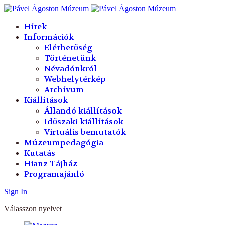
év
hónap
év
hónap
Hírek
Információk
Elérhetőség
Történetünk
Névadónkról
Webhelytérkép
Archívum
Kiállítások
Állandó kiállítások
Időszaki kiállítások
Virtuális bemutatók
Múzeumpedagógia
Kutatás
Hianz Tájház
Programajánló
Sign In
Válasszon nyelvet