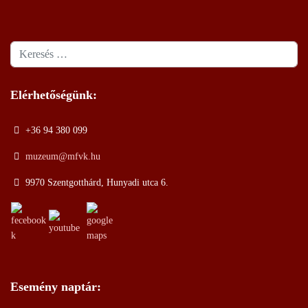
Keresés
Elérhetőségünk:
+36 94 380 099
muzeum@mfvk.hu
9970 Szentgotthárd, Hunyadi utca 6.
Esemény naptár: