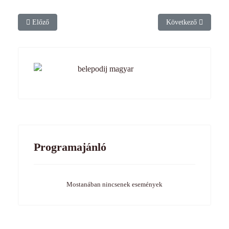
Előző cikk: Rábavidéki Rönkhúzás
Következő cikk: Múlt 
Előző
Következő
Programajánló
Mostanában nincsenek események