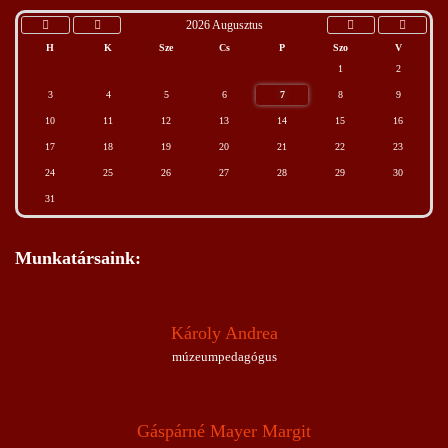
2026 Augusztus
H
K
Sze
Cs
P
Szo
V
1
2
3
4
5
6
7
8
9
10
11
12
13
14
15
16
17
18
19
20
21
22
23
24
25
26
27
28
29
30
31
Munkatársaink:
Károly Andrea
múzeumpedagógus
Gáspárné Mayer Margit