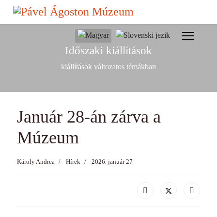
év
hónap
hónap
év
Válasszon nyelvet
Időszaki kiállítások
kiállítások változatos témákban
Január 28-án zárva a
Múzeum
Károly Andrea
Hírek
2026. január 27