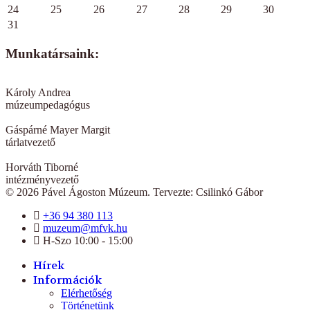
24
25
26
27
28
29
30
31
Munkatársaink:
Károly Andrea
múzeumpedagógus
Gáspárné Mayer Margit
tárlatvezető
Horváth Tiborné
intézményvezető
© 2026 Pável Ágoston Múzeum. Tervezte: Csilinkó Gábor
+36 94 380 113
muzeum@mfvk.hu
H-Szo 10:00 - 15:00
Hírek
Információk
Elérhetőség
Történetünk