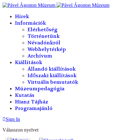
év
hónap
év
hónap
Hírek
Információk
Elérhetőség
Történetünk
Névadónkról
Webhelytérkép
Archívum
Kiállítások
Állandó kiállítások
Időszaki kiállítások
Virtuális bemutatók
Múzeumpedagógia
Kutatás
Hianz Tájház
Programajánló
Sign In
Válasszon nyelvet