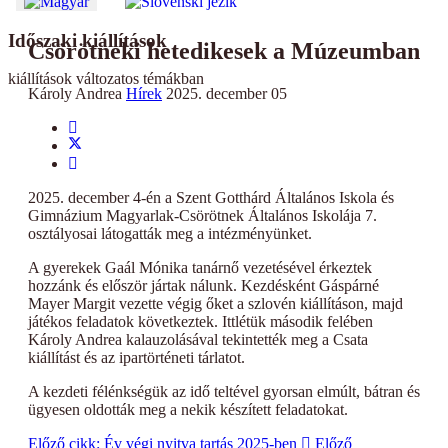
Időszaki kiállítások
Csörötneki hetedikesek a Múzeumban
kiállítások változatos témákban
Károly Andrea
Hírek
2025. december 05
2025. december 4-én a Szent Gotthárd Általános Iskola és
Gimnázium Magyarlak-Csörötnek Általános Iskolája 7.
osztályosai látogatták meg a intézményünket.
A gyerekek Gaál Mónika tanárnő vezetésével érkeztek
hozzánk és először jártak nálunk. Kezdésként Gáspárné
Mayer Margit vezette végig őket a szlovén kiállításon, majd
játékos feladatok következtek. Ittlétük második felében
Károly Andrea kalauzolásával tekintették meg a Csata
kiállítást és az ipartörténeti tárlatot.
A kezdeti félénkségük az idő teltével gyorsan elmúlt, bátran és
ügyesen oldották meg a nekik készített feladatokat.
Előző cikk: Év végi nyitva tartás 2025-ben
Előző