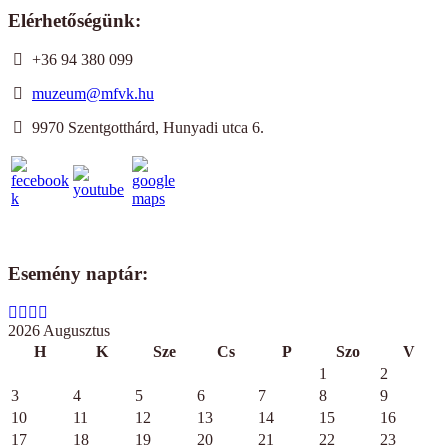
Elérhetőségünk:
+36 94 380 099
muzeum@mfvk.hu
9970 Szentgotthárd, Hunyadi utca 6.
Esemény naptár:
2026 Augusztus
H
K
Sze
Cs
P
Szo
V
1
2
3
4
5
6
7
8
9
10
11
12
13
14
15
16
17
18
19
20
21
22
23