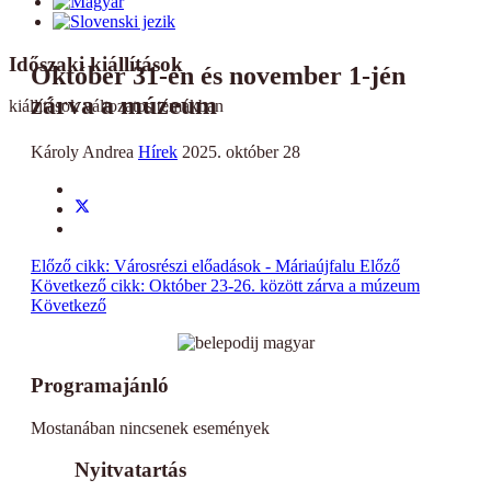
Időszaki kiállítások
Október 31-én és november 1-jén
zárva a múzeum
kiállítások változatos témákban
Károly Andrea
Hírek
2025. október 28
Előző cikk: Városrészi előadások - Máriaújfalu
Előző
Következő cikk: Október 23-26. között zárva a múzeum
Következő
Programajánló
Mostanában nincsenek események
Nyitvatartás