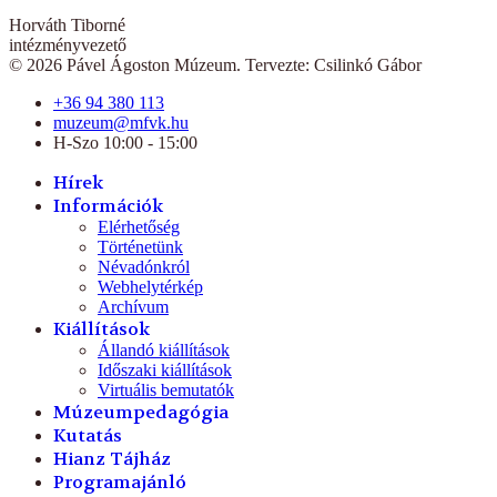
Horváth Tiborné
intézményvezető
© 2026 Pável Ágoston Múzeum. Tervezte: Csilinkó Gábor
+36 94 380 113
muzeum@mfvk.hu
H-Szo 10:00 - 15:00
Hírek
Információk
Elérhetőség
Történetünk
Névadónkról
Webhelytérkép
Archívum
Kiállítások
Állandó kiállítások
Időszaki kiállítások
Virtuális bemutatók
Múzeumpedagógia
Kutatás
Hianz Tájház
Programajánló