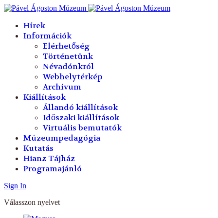
év
hónap
év
hónap
Hírek
Információk
Elérhetőség
Történetünk
Névadónkról
Webhelytérkép
Archívum
Kiállítások
Állandó kiállítások
Időszaki kiállítások
Virtuális bemutatók
Múzeumpedagógia
Kutatás
Hianz Tájház
Programajánló
Sign In
Válasszon nyelvet