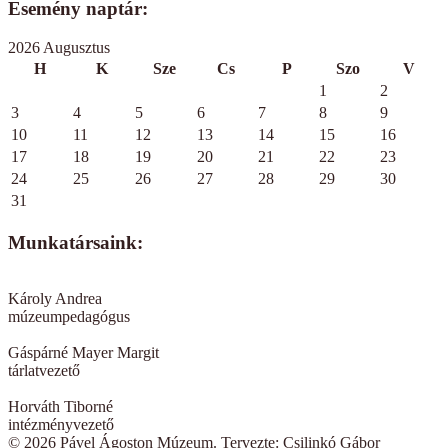
Esemény naptár:
2026 Augusztus
H
K
Sze
Cs
P
Szo
V
1
2
3
4
5
6
7
8
9
10
11
12
13
14
15
16
17
18
19
20
21
22
23
24
25
26
27
28
29
30
31
Munkatársaink:
Károly Andrea
múzeumpedagógus
Gáspárné Mayer Margit
tárlatvezető
Horváth Tiborné
intézményvezető
© 2026 Pável Ágoston Múzeum. Tervezte: Csilinkó Gábor