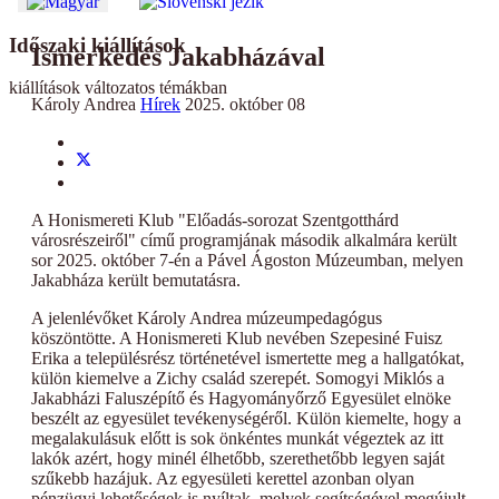
Időszaki kiállítások
Ismerkedés Jakabházával
kiállítások változatos témákban
Károly Andrea
Hírek
2025. október 08
A Honismereti Klub "Előadás-sorozat Szentgotthárd
városrészeiről" című programjának második alkalmára került
sor 2025. október 7-én a Pável Ágoston Múzeumban, melyen
Jakabháza került bemutatásra.
A jelenlévőket Károly Andrea múzeumpedagógus
köszöntötte. A Honismereti Klub nevében Szepesiné Fuisz
Erika a településrész történetével ismertette meg a hallgatókat,
külön kiemelve a Zichy család szerepét. Somogyi Miklós a
Jakabházi Faluszépítő és Hagyományőrző Egyesület elnöke
beszélt az egyesület tevékenységéről. Külön kiemelte, hogy a
megalakulásuk előtt is sok önkéntes munkát végeztek az itt
lakók azért, hogy minél élhetőbb, szerethetőbb legyen saját
szűkebb hazájuk. Az egyesületi kerettel azonban olyan
pénzügyi lehetőségek is nyíltak, melyek segítségével megújult