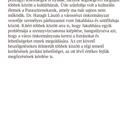
többek között a kultúrházuk. Üde színfoltja volt a kulturális
életnek a Parasztzenekaruk, amely ma már sajnos nem
működik. Dr. Haragh László a városrészi önkormányzat
vezetője személyes párhuzamot vont Jakabháza és szülőfaluja
között. Kitért többek között arra is, hogy Jakabháza egyik
problémája a szennyvízcsatorna kiépítése, hangsúlyozva azt,
hogy a város önkormányzata keresi a forrásokat és
lehetőségeket ennek megoldására. Az ezt követő
beszélgetéseken felmerült többek között a régi temető
kerítésének javítási lehetőségei, az ott lévő értékes fejfák
megőrzésének kérdése is.