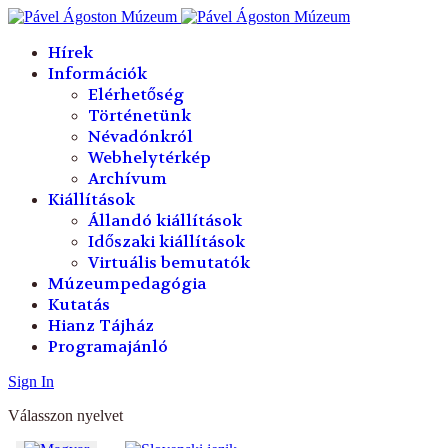
év
hónap
év
hónap
Hírek
Információk
Elérhetőség
Történetünk
Névadónkról
Webhelytérkép
Archívum
Kiállítások
Állandó kiállítások
Időszaki kiállítások
Virtuális bemutatók
Múzeumpedagógia
Kutatás
Hianz Tájház
Programajánló
Sign In
Válasszon nyelvet