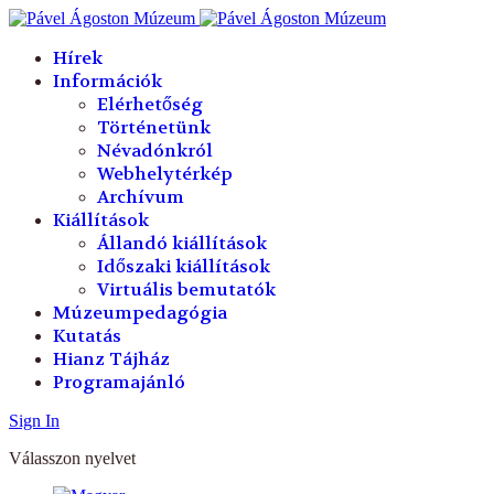
év
hónap
év
hónap
Hírek
Információk
Elérhetőség
Történetünk
Névadónkról
Webhelytérkép
Archívum
Kiállítások
Állandó kiállítások
Időszaki kiállítások
Virtuális bemutatók
Múzeumpedagógia
Kutatás
Hianz Tájház
Programajánló
Sign In
Válasszon nyelvet