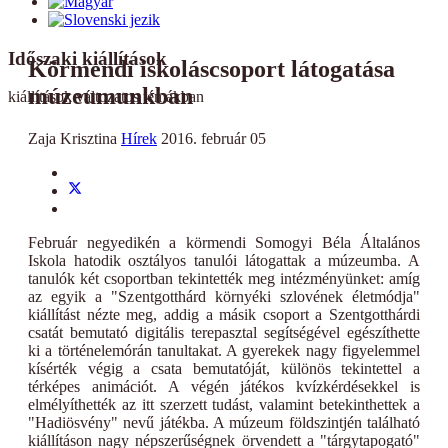
Időszaki kiállítások
Körmendi iskoláscsoport látogatása
múzeumunkban
kiállítások változatos témákban
Zaja Krisztina
Hírek
2016. február 05
Február negyedikén a körmendi Somogyi Béla Általános
Iskola hatodik osztályos tanulói látogattak a múzeumba. A
tanulók két csoportban tekintették meg intézményünket: amíg
az egyik a "Szentgotthárd környéki szlovének életmódja"
kiállítást nézte meg, addig a másik csoport a Szentgotthárdi
csatát bemutató digitális terepasztal segítségével egészíthette
ki a történelemórán tanultakat. A gyerekek nagy figyelemmel
kísérték végig a csata bemutatóját, különös tekintettel a
térképes animációt. A végén játékos kvízkérdésekkel is
elmélyíthették az itt szerzett tudást, valamint betekinthettek a
"Hadiösvény" nevű játékba. A múzeum földszintjén található
kiállításon nagy népszerűségnek örvendett a "tárgytapogató"