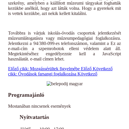
szekrény, amelyben a kiállított múzeumi tárgyakat foghatták
kezükbe anélkül, hogy azt látták volna. Hogy a gyerekek mit
is vettek kezükbe, azt nekik kellett kitalálni.
Továbbra is várjuk iskolás-óvodás csoportok jelentkezését
múzeumlátogatásra vagy múzeumpedagógiai foglalkozásra.
Jelentkezni a 94/380-099-es telefonszámon, valamint a
Ez az
e-mail-cím a szpemrobotok elleni védelem alatt áll.
Megtekintéséhez engedélyeznie kell a JavaScript
használatát.
e-mail címen lehet.
Előző cikk: Mozgássérültek figyelmébe
Előző
Következő
cikk: Óvodások farsangi foglalkozása
Következő
Programajánló
Mostanában nincsenek események
Nyitvatartás