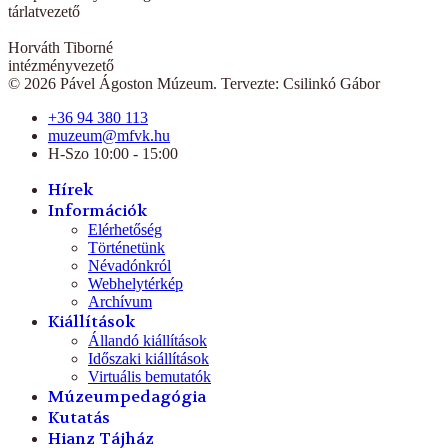
tárlatvezető
Horváth Tiborné
intézményvezető
© 2026 Pável Ágoston Múzeum. Tervezte: Csilinkó Gábor
+36 94 380 113
muzeum@mfvk.hu
H-Szo 10:00 - 15:00
Hírek
Információk
Elérhetőség
Történetünk
Névadónkról
Webhelytérkép
Archívum
Kiállítások
Állandó kiállítások
Időszaki kiállítások
Virtuális bemutatók
Múzeumpedagógia
Kutatás
Hianz Tájház