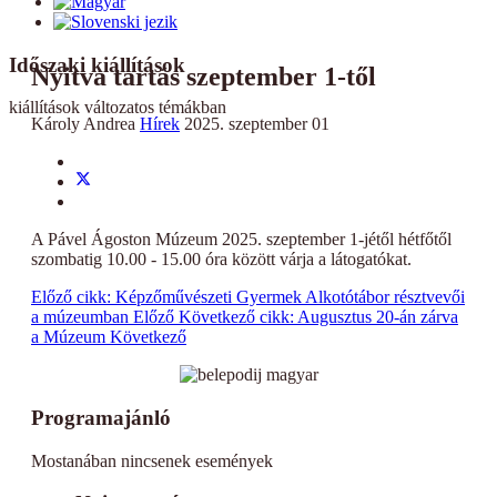
Időszaki kiállítások
Nyitva tartás szeptember 1-től
kiállítások változatos témákban
Károly Andrea
Hírek
2025. szeptember 01
A Pável Ágoston Múzeum 2025. szeptember 1-jétől hétfőtől
szombatig 10.00 - 15.00 óra között várja a látogatókat.
Előző cikk: Képzőművészeti Gyermek Alkotótábor résztvevői
a múzeumban
Előző
Következő cikk: Augusztus 20-án zárva
a Múzeum
Következő
Programajánló
Mostanában nincsenek események