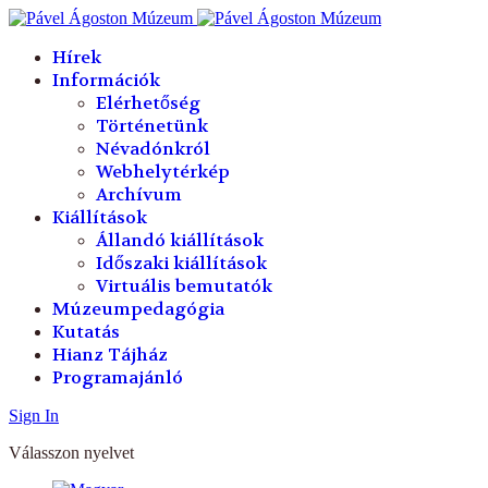
év
hónap
év
hónap
Hírek
Információk
Elérhetőség
Történetünk
Névadónkról
Webhelytérkép
Archívum
Kiállítások
Állandó kiállítások
Időszaki kiállítások
Virtuális bemutatók
Múzeumpedagógia
Kutatás
Hianz Tájház
Programajánló
Sign In
Válasszon nyelvet