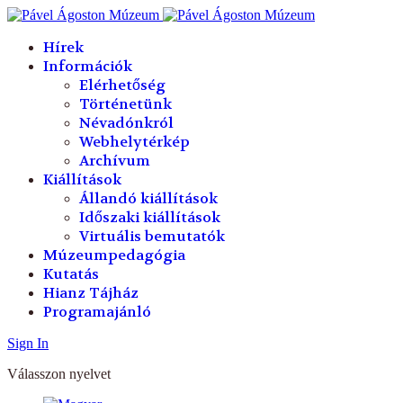
év
hónap
év
hónap
Hírek
Információk
Elérhetőség
Történetünk
Névadónkról
Webhelytérkép
Archívum
Kiállítások
Állandó kiállítások
Időszaki kiállítások
Virtuális bemutatók
Múzeumpedagógia
Kutatás
Hianz Tájház
Programajánló
Sign In
Válasszon nyelvet