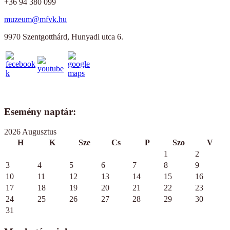
+36 94 380 099
muzeum@mfvk.hu
9970 Szentgotthárd, Hunyadi utca 6.
Esemény naptár:
2026 Augusztus
H
K
Sze
Cs
P
Szo
V
1
2
3
4
5
6
7
8
9
10
11
12
13
14
15
16
17
18
19
20
21
22
23
24
25
26
27
28
29
30
31