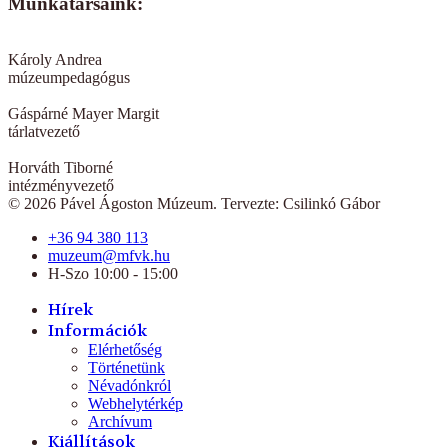
Munkatársaink:
Károly Andrea
múzeumpedagógus
Gáspárné Mayer Margit
tárlatvezető
Horváth Tiborné
intézményvezető
© 2026 Pável Ágoston Múzeum. Tervezte: Csilinkó Gábor
+36 94 380 113
muzeum@mfvk.hu
H-Szo 10:00 - 15:00
Hírek
Információk
Elérhetőség
Történetünk
Névadónkról
Webhelytérkép
Archívum
Kiállítások