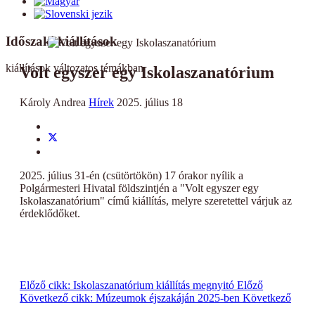
Időszaki kiállítások
kiállítások változatos témákban
Volt egyszer egy Iskolaszanatórium
Károly Andrea
Hírek
2025. július 18
2025. július 31-én (csütörtökön) 17 órakor nyílik a
Polgármesteri Hivatal földszintjén a "Volt egyszer egy
Iskolaszanatórium" című kiállítás, melyre szeretettel várjuk az
érdeklődőket.
Előző cikk: Iskolaszanatórium kiállítás megnyitó
Előző
Következő cikk: Múzeumok éjszakáján 2025-ben
Következő