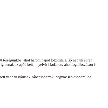
t térségünkbe, ahol három napot töltöttek. Első napjuk során
glavnál, az apáti kéttannyelvű iskolában, ahol foglalkozáson is
zött vannak kórusok, tánccsoportok, hegymászó csoport , de