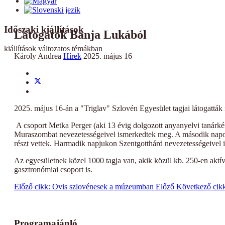
Időszaki kiállítások
Látogatók Banja Lukából
kiállítások változatos témákban
Károly Andrea
Hírek
2025. május 16
2025. május 16-án a "Triglav" Szlovén Egyesület tagjai látogatt
A csoport Metka Perger (aki 13 évig dolgozott anyanyelvi tanárkén
Muraszombat nevezetességeivel ismerkedtek meg. A második napon Ap
részt vettek. Harmadik napjukon Szentgotthárd nevezetességeive
Az egyesületnek közel 1000 tagja van, akik közül kb. 250-en aktí
gasztronómiai csoport is.
Előző cikk: Ovis szlovénesek a múzeumban
Előző
Következő cikk
Programajánló