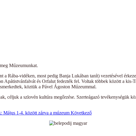
ák meg Múzeumunkat.
t a Rába-vidéken, most pedig Banja Lukában tanít) vezetésével érkezet
átistvánfalvát és Orfalut fedezték fel. Voltak többek között a kis-Tri
l ismerkedtek, köztük a Pável Ágoston Múzeummal.
vak, céljuk a szlovén kultúra megőrzése. Szerteágazó tevékenységük kö
: Május 1-4. között zárva a múzeum
Következő