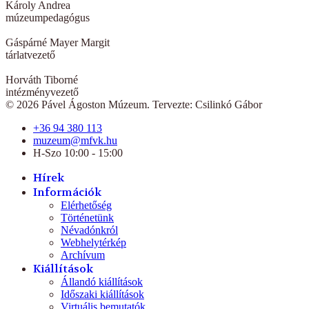
Károly Andrea
múzeumpedagógus
Gáspárné Mayer Margit
tárlatvezető
Horváth Tiborné
intézményvezető
© 2026 Pável Ágoston Múzeum. Tervezte: Csilinkó Gábor
+36 94 380 113
muzeum@mfvk.hu
H-Szo 10:00 - 15:00
Hírek
Információk
Elérhetőség
Történetünk
Névadónkról
Webhelytérkép
Archívum
Kiállítások
Állandó kiállítások
Időszaki kiállítások
Virtuális bemutatók