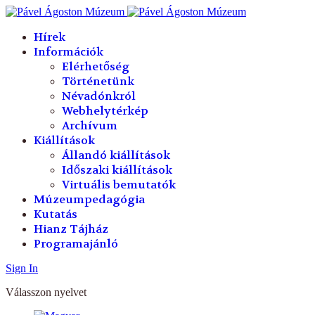
év
hónap
év
hónap
Hírek
Információk
Elérhetőség
Történetünk
Névadónkról
Webhelytérkép
Archívum
Kiállítások
Állandó kiállítások
Időszaki kiállítások
Virtuális bemutatók
Múzeumpedagógia
Kutatás
Hianz Tájház
Programajánló
Sign In
Válasszon nyelvet