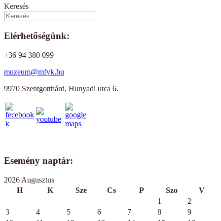
Keresés
Elérhetőségünk:
+36 94 380 099
muzeum@mfvk.hu
9970 Szentgotthárd, Hunyadi utca 6.
Esemény naptár:
2026 Augusztus
H
K
Sze
Cs
P
Szo
V
1
2
3
4
5
6
7
8
9