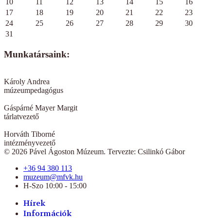
10
11
12
13
14
15
16
17
18
19
20
21
22
23
24
25
26
27
28
29
30
31
Munkatársaink:
Károly Andrea
múzeumpedagógus
Gáspárné Mayer Margit
tárlatvezető
Horváth Tiborné
intézményvezető
© 2026 Pável Ágoston Múzeum. Tervezte: Csilinkó Gábor
+36 94 380 113
muzeum@mfvk.hu
H-Szo 10:00 - 15:00
Hírek
Információk