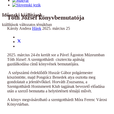
Időszaki kiállítások
Tóth József könyvbemutatója
kiállítások változatos témákban
Károly Andrea
Hírek
2025. március 25
2025. március 24-én került sor a Pável Ágoston Múzeumban
Tóth József: A szentgotthárdi cisztercita apátság
gazdálkodása című könyvének bemutatójára.
A szépszámú érdeklődőt Huszár Gábor polgármester
köszöntötte, majd Pongrácz Benedek atya osztotta meg
gondolatait a jelenlévőkkel. Horváth Zsuzsanna, a
Szentgotthárdi Honismereti Klub tagjának bevezető előadása
után a szerző bemutatta a helytörténeti témájú művét.
A könyv megvásárolható a szentgotthárdi Móra Ferenc Városi
Könyvtárban.