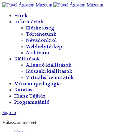
év
hónap
év
hónap
Hírek
Információk
Elérhetőség
Történetünk
Névadónkról
Webhelytérkép
Archívum
Kiállítások
Állandó kiállítások
Időszaki kiállítások
Virtuális bemutatók
Múzeumpedagógia
Kutatás
Hianz Tájház
Programajánló
Sign In
Válasszon nyelvet