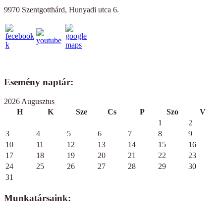
9970 Szentgotthárd, Hunyadi utca 6.
Esemény naptár:
2026 Augusztus
H
K
Sze
Cs
P
Szo
V
1
2
3
4
5
6
7
8
9
10
11
12
13
14
15
16
17
18
19
20
21
22
23
24
25
26
27
28
29
30
31
Munkatársaink: