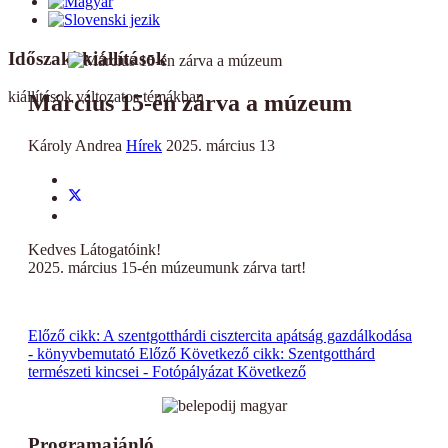
Időszaki kiállítások
kiállítások változatos témákban
Március 15-én zárva a múzeum
Károly Andrea
Hírek
2025. március 13
Kedves Látogatóink!
2025. március 15-én múzeumunk zárva tart!
Előző cikk: A szentgotthárdi cisztercita apátság gazdálkodása
- könyvbemutató
Előző
Következő cikk: Szentgotthárd
természeti kincsei - Fotópályázat
Következő
Programajánló