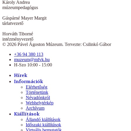
Károly Andrea
múzeumpedagógus
Gáspárné Mayer Margit
tárlatvezető
Horváth Tiborné
intézményvezető
© 2026 Pável Ágoston Múzeum. Tervezte: Csilinkó Gábor
+36 94 380 113
muzeum@mfvk.hu
H-Szo 10:00 - 15:00
Hírek
Információk
Elérhetőség
Történetünk
Névadónkról
Webhelytérkép
Archívum
Kiállítások
Állandó kiállítások
Időszaki kiállítások
Virtuális bemutatók