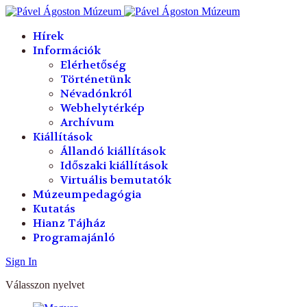
év
hónap
év
hónap
Hírek
Információk
Elérhetőség
Történetünk
Névadónkról
Webhelytérkép
Archívum
Kiállítások
Állandó kiállítások
Időszaki kiállítások
Virtuális bemutatók
Múzeumpedagógia
Kutatás
Hianz Tájház
Programajánló
Sign In
Válasszon nyelvet