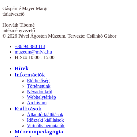
Gáspárné Mayer Margit
tárlatvezető
Horváth Tiborné
intézményvezető
© 2026 Pável Ágoston Múzeum. Tervezte: Csilinkó Gábor
+36 94 380 113
muzeum@mfvk.hu
H-Szo 10:00 - 15:00
Hírek
Információk
Elérhetőség
Történetünk
Névadónkról
Webhelytérkép
Archívum
Kiállítások
Állandó kiállítások
Időszaki kiállítások
Virtuális bemutatók
Múzeumpedagógia