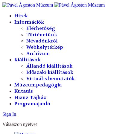
év
hónap
év
hónap
Hírek
Információk
Elérhetőség
Történetünk
Névadónkról
Webhelytérkép
Archívum
Kiállítások
Állandó kiállítások
Időszaki kiállítások
Virtuális bemutatók
Múzeumpedagógia
Kutatás
Hianz Tájház
Programajánló
Sign In
Válasszon nyelvet