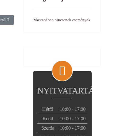
ző cikk: Nyugdíjas biciklisek a Tájházban
ező
Mostanában nincsenek események
NYITVATARTÁS
Hétfő
10:00 - 17:00
Kedd
10:00 - 17:00
Szerda
10:00 - 17:00