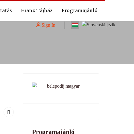
tatás
Hianz Tájház
Programajánló
Válasszon nyelvet
Sign In
Programajánló