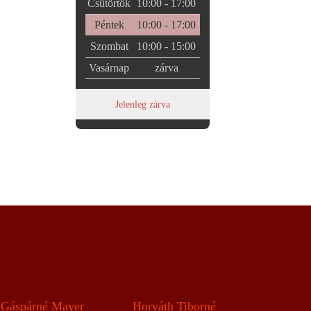
Csütörtök
10:00 - 17:00
Péntek
10:00 - 17:00
Szombat
10:00 - 15:00
Vasárnap
zárva
Jelenleg zárva
Gáspárné Mayer
Horváth Tiborné