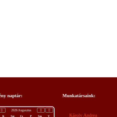
ny naptár:
Munkatársaink:
2026 Augusztus
Károly Andrea
K
Sze
Cs
P
Szo
V