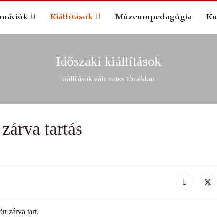
hónap
hónap
év
rmációk
Kiállítások
Múzeumpedagógia
Ku
Időszaki kiállítások
kiállítások változatos témákban
zárva tartás
 zárva tart.