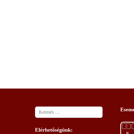
Esemé
Keresés
Elérhetőségünk:
H