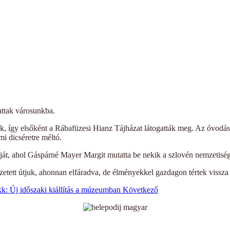
attak városunkba.
k, így elsőként a Rábafüzesi Hianz Tájházat látogatták meg. Az óvodás
mi dicséretre méltó.
ját, ahol Gáspárné Mayer Margit mutatta be nekik a szlovén nemzetiség
ezetett útjuk, ahonnan elfáradva, de élményekkel gazdagon tértek vissz
k: Új időszaki kiállítás a múzeumban
Következő