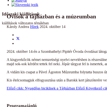
Időszaki kiállítások
Ovisok a tájházban és a múzeumban
kiállítások változatos témákban
Károly Andrea
Hírek
2024. október 14
2024. október 14-én a Szombathelyi Pipitér Óvoda óvodásai látog
A kisgyerkőcök német nemzetiségi nyelvi nevelésben is részesülne
majd sok-sok kérdést tettek fel neki. Jópár tárgyat fel is ismertek, a
A vidám kis csapat a Pável Ágoston Múzeumba folytatta buszos út
Kis ételcsomagjuk elfogyasztása után a Barokk kert játszóterére v
Előző cikk: Nyugdíjas biciklisek a Tájházban
Előző
Következő cik
Programajánló