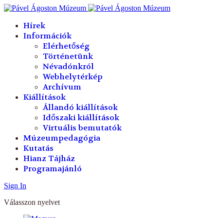
év
hónap
év
hónap
Hírek
Információk
Elérhetőség
Történetünk
Névadónkról
Webhelytérkép
Archívum
Kiállítások
Állandó kiállítások
Időszaki kiállítások
Virtuális bemutatók
Múzeumpedagógia
Kutatás
Hianz Tájház
Programajánló
Sign In
Válasszon nyelvet