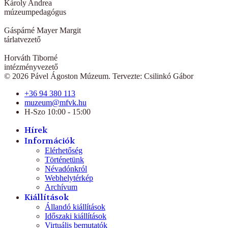
Károly Andrea
múzeumpedagógus
Gáspárné Mayer Margit
tárlatvezető
Horváth Tiborné
intézményvezető
© 2026 Pável Ágoston Múzeum. Tervezte: Csilinkó Gábor
+36 94 380 113
muzeum@mfvk.hu
H-Szo 10:00 - 15:00
Hírek
Információk
Elérhetőség
Történetünk
Névadónkról
Webhelytérkép
Archívum
Kiállítások
Állandó kiállítások
Időszaki kiállítások
Virtuális bemutatók