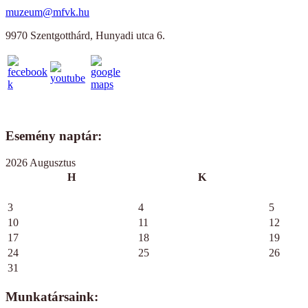
muzeum@mfvk.hu
9970 Szentgotthárd, Hunyadi utca 6.
Esemény naptár:
2026 Augusztus
H
K
3
4
5
10
11
12
17
18
19
24
25
26
31
Munkatársaink: