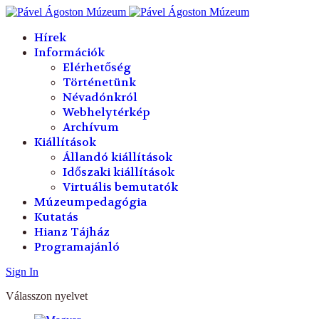
év
hónap
év
hónap
Hírek
Információk
Elérhetőség
Történetünk
Névadónkról
Webhelytérkép
Archívum
Kiállítások
Állandó kiállítások
Időszaki kiállítások
Virtuális bemutatók
Múzeumpedagógia
Kutatás
Hianz Tájház
Programajánló
Sign In
Válasszon nyelvet