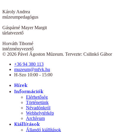
Károly Andrea
múzeumpedagógus
Gáspárné Mayer Margit
tárlatvezető
Horváth Tiborné
intézményvezető
© 2026 Pável Ágoston Múzeum. Tervezte: Csilinkó Gábor
+36 94 380 113
muzeum@mfvk.hu
H-Szo 10:00 - 15:00
Hírek
Információk
Elérhetőség
Történetünk
Névadónkról
Webhelytérkép
Archívum
Kiállítások
Állandó kiállítások