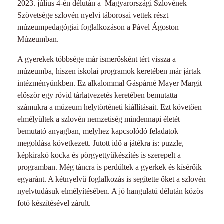
2023. július 4-én délután a Magyarországi Szlovének
Szövetsége szlovén nyelvi táborosai vettek részt
múzeumpedagógiai foglalkozáson a Pável Ágoston
Múzeumban.
A gyerekek többsége már ismerősként tért vissza a
múzeumba, hiszen iskolai programok keretében már jártak
intézményünkben. Ez alkalommal Gáspárné Mayer Margit
először egy rövid tárlatvezetés keretében bemutatta
számukra a múzeum helytörténeti kiállításait. Ezt követően
elmélyültek a szlovén nemzetiség mindennapi életét
bemutató anyagban, melyhez kapcsolódó feladatok
megoldása következett. Jutott idő a játékra is: puzzle,
képkirakó kocka és pörgyettyűkészítés is szerepelt a
programban. Még táncra is perdültek a gyerkek és kísérőik
egyaránt. A kétnyelvű foglalkozás is segítette őket a szlovén
nyelvtudásuk elmélyítésében. A jó hangulatú délután közös
fotó készítésével zárult.