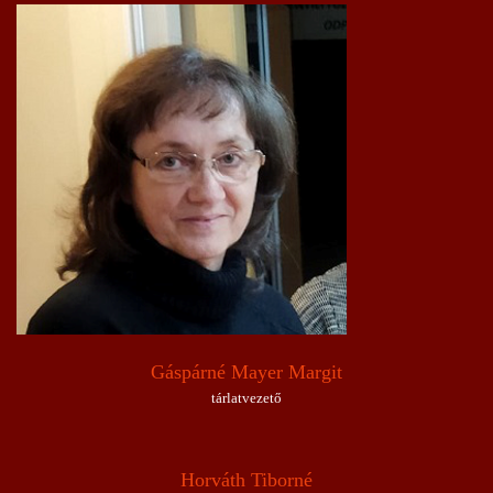
Gáspárné Mayer Margit
tárlatvezető
Horváth Tiborné