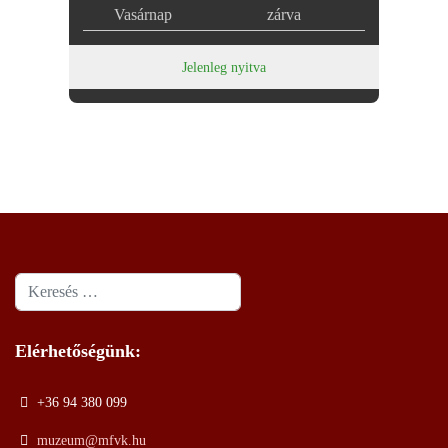
Vasárnap
zárva
Jelenleg nyitva
Keresés
Elérhetőségünk:
+36 94 380 099
muzeum@mfvk.hu