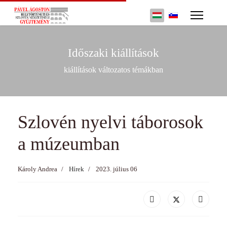
év
hónap
hónap
év
Válasszon nyelvet
Időszaki kiállítások
kiállítások változatos témákban
Szlovén nyelvi táborosok
a múzeumban
Károly Andrea
Hírek
2023. július 06