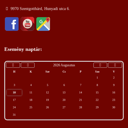
9970 Szentgotthárd, Hunyadi utca 6.
Esemény naptár:
2026 Augusztus
H
K
Sze
Cs
P
Szo
V
1
2
3
4
5
6
7
8
9
10
11
12
13
14
15
16
17
18
19
20
21
22
23
24
25
26
27
28
29
30
31