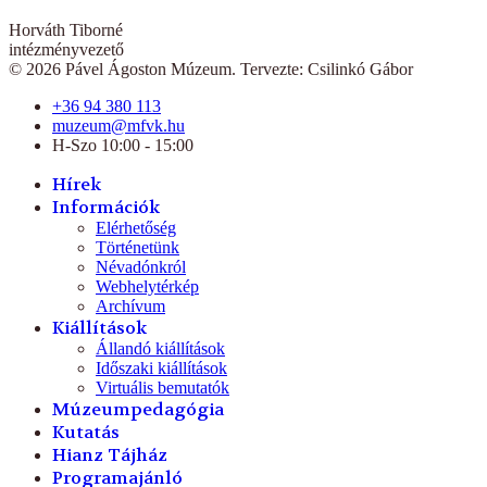
Horváth Tiborné
intézményvezető
© 2026 Pável Ágoston Múzeum. Tervezte: Csilinkó Gábor
+36 94 380 113
muzeum@mfvk.hu
H-Szo 10:00 - 15:00
Hírek
Információk
Elérhetőség
Történetünk
Névadónkról
Webhelytérkép
Archívum
Kiállítások
Állandó kiállítások
Időszaki kiállítások
Virtuális bemutatók
Múzeumpedagógia
Kutatás
Hianz Tájház
Programajánló