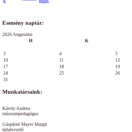
Esemény naptár:
2026 Augusztus
H
K
3
4
5
10
11
12
17
18
19
24
25
26
31
Munkatársaink:
Károly Andrea
múzeumpedagógus
Gáspárné Mayer Margit
tárlatvezető