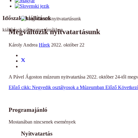
Időszaki kiállítások
kiállítások változatos témákban
Megváltozik nyitvatartásunk
Károly Andrea
Hírek
2022. október 22
A Pável Ágoston múzeum nyitvatartása 2022. október 24-től megv
Előző cikk: Negyedik osztályosok a Múzeumban
Előző
Következő 
Programajánló
Mostanában nincsenek események
Nyitvatartás