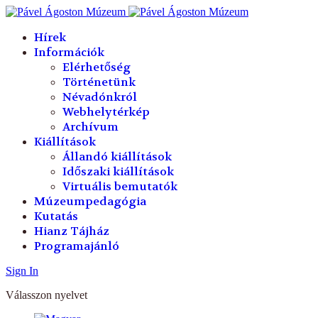
év
hónap
év
hónap
Hírek
Információk
Elérhetőség
Történetünk
Névadónkról
Webhelytérkép
Archívum
Kiállítások
Állandó kiállítások
Időszaki kiállítások
Virtuális bemutatók
Múzeumpedagógia
Kutatás
Hianz Tájház
Programajánló
Sign In
Válasszon nyelvet