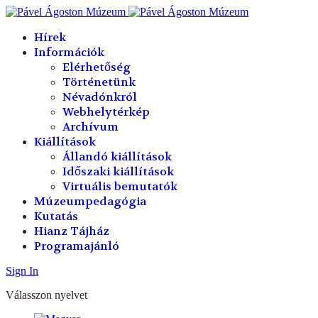
év
hónap
év
hónap
Hírek
Információk
Elérhetőség
Történetünk
Névadónkról
Webhelytérkép
Archívum
Kiállítások
Állandó kiállítások
Időszaki kiállítások
Virtuális bemutatók
Múzeumpedagógia
Kutatás
Hianz Tájház
Programajánló
Sign In
Válasszon nyelvet