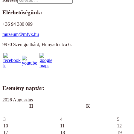
Keresés
Elérhetőségünk:
+36 94 380 099
muzeum@mfvk.hu
9970 Szentgotthárd, Hunyadi utca 6.
Esemény naptár:
2026 Augusztus
H
K
3
4
5
10
11
12
17
18
19