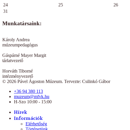
24
25
26
31
Munkatársaink:
Károly Andrea
múzeumpedagógus
Gáspárné Mayer Margit
tárlatvezető
Horváth Tiborné
intézményvezető
© 2026 Pável Ágoston Múzeum. Tervezte: Csilinkó Gábor
+36 94 380 113
muzeum@mfvk.hu
H-Szo 10:00 - 15:00
Hírek
Információk
Elérhetőség
Történetünk