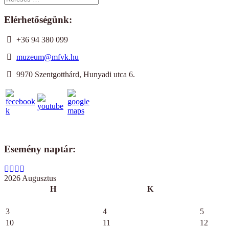
Elérhetőségünk:
+36 94 380 099
muzeum@mfvk.hu
9970 Szentgotthárd, Hunyadi utca 6.
Esemény naptár:
2026 Augusztus
H
K
3
4
5
10
11
12