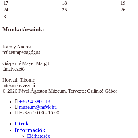
17
18
19
24
25
26
31
Munkatársaink:
Károly Andrea
múzeumpedagógus
Gáspárné Mayer Margit
tárlatvezető
Horváth Tiborné
intézményvezető
© 2026 Pável Ágoston Múzeum. Tervezte: Csilinkó Gábor
+36 94 380 113
muzeum@mfvk.hu
H-Szo 10:00 - 15:00
Hírek
Információk
Elérhetőség