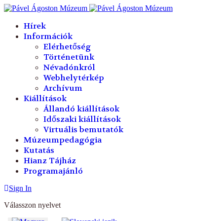
év
hónap
év
hónap
Hírek
Információk
Elérhetőség
Történetünk
Névadónkról
Webhelytérkép
Archívum
Kiállítások
Állandó kiállítások
Időszaki kiállítások
Virtuális bemutatók
Múzeumpedagógia
Kutatás
Hianz Tájház
Programajánló
Sign In
Válasszon nyelvet