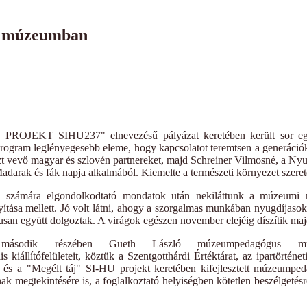
 a múzeumban
OJEKT SIHU237" elnevezésű pályázat keretében került sor egy v
gram leglényegesebb eleme, hogy kapcsolatot teremtsen a generációk
szt vevő magyar és szlovén partnereket, majd Schreiner Vilmosné, a Nyu
darak és fák napja alkalmából. Kiemelte a természeti környezet szeret
számára elgondolkodtató mondatok után nekiláttunk a múzeumi mus
yítása mellett. Jó volt látni, ahogy a szorgalmas munkában nyugdíjaso
usan együtt dolgoztak. A virágok egészen november elejéig díszítik m
ásodik részében Gueth László múzeumpedagógus m
s kiállítófelületeit, köztük a Szentgotthárdi Értéktárat, az ipartörténeti 
lt és a "Megélt táj" SI-HU projekt keretében kifejlesztett múzeumpeda
k megtekintésére is, a foglalkoztató helyiségben kötetlen beszélgetésr