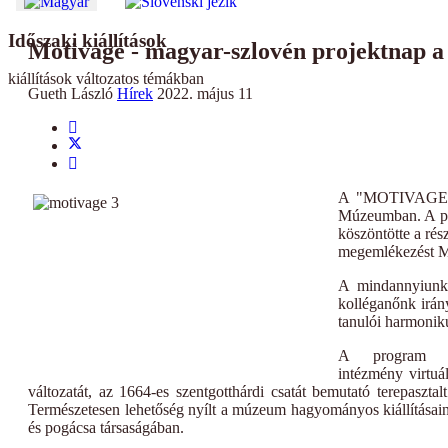
Időszaki kiállítások
Motivage - magyar-szlovén projektnap
kiállítások változatos témákban
Gueth László
Hírek
2022. május 11
A "MOTIVAGE PR
Múzeumban. A pro
köszöntötte a ré
megemlékezést Ma
A mindannyiunk 
kolléganőnk irán
tanulói harmonik
A program m
intézmény virtuáli
változatát, az 1664-es szentgotthárdi csatát bemutató terepaszta
Természetesen lehetőség nyílt a múzeum hagyományos kiállításaina
és pogácsa társaságában.