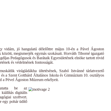
idám, jó hangulatú délelőttre május 10-én a Pável Ágoston
 között, megismerjék egymás szokásait. Horváth Tiborné igazgató
gdíjas Pedagógusok és Barátaik Egyesületének elnöke tartott rövid
etének és védelmének fontosságát.
kátlik virágládákba ültetésének, Szabó Istvánné tárlatvezető
k és a Szent Gotthárd Általános Iskola és Gimnázium 10. osztályos
ajd a Pével Ágoston Múzeum erkélyeit.
u
tatta be az
kiállítás digitális
gógiai szoftvert.
e egy pohár üdítő