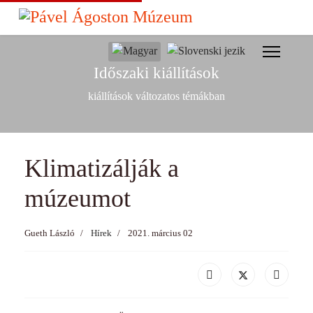
év
hónap
hónap
év
Válasszon nyelvet
Időszaki kiállítások
kiállítások változatos témákban
Klimatizálják a
múzeumot
Gueth László
Hírek
2021. március 02