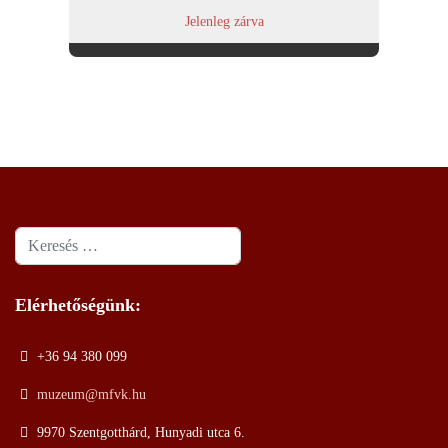
Jelenleg zárva
Keresés
Elérhetőségünk:
+36 94 380 099
muzeum@mfvk.hu
9970 Szentgotthárd, Hunyadi utca 6.