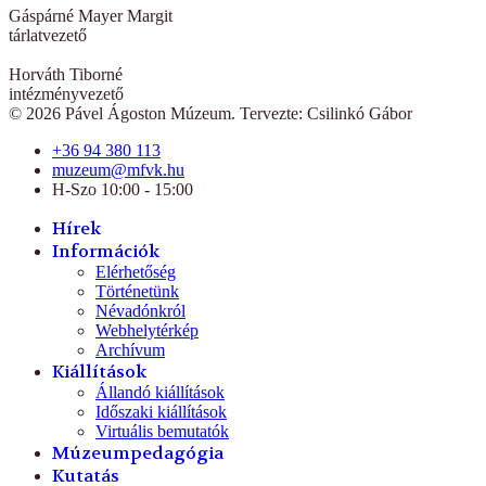
Gáspárné Mayer Margit
tárlatvezető
Horváth Tiborné
intézményvezető
© 2026 Pável Ágoston Múzeum. Tervezte: Csilinkó Gábor
+36 94 380 113
muzeum@mfvk.hu
H-Szo 10:00 - 15:00
Hírek
Információk
Elérhetőség
Történetünk
Névadónkról
Webhelytérkép
Archívum
Kiállítások
Állandó kiállítások
Időszaki kiállítások
Virtuális bemutatók
Múzeumpedagógia
Kutatás