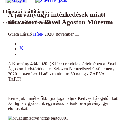
Időszaki kiállítások
A járványügyi intézkedések miatt
zárva tart a Pável Ágoston Múzeum
kiállítások változatos témákban
Gueth László
Hírek
2020. november 11
A Kormány 484/2020. (XI.10.) rendelete értelmében a Pável
Ágoston Helytörténeti és Szlovén Nemzetiségi Gyűjtemény
2020. november 11-től - minimum 30 napig - ZÁRVA
TART!
Reméljük minél előbb újra fogathatjuk Kedves Látogatóinkat!
Addig is vigyázzunk egymásra, tartsuk be a járványügyi
előírásokat!