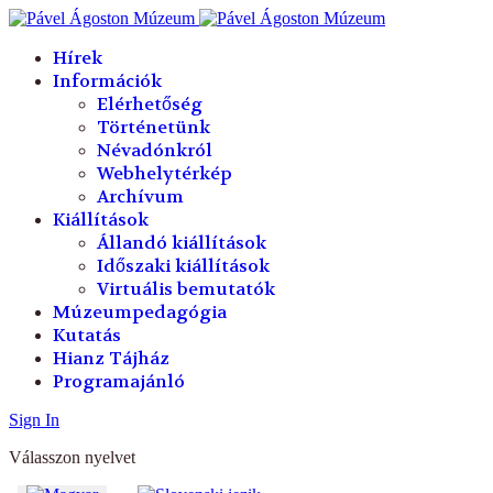
év
hónap
év
hónap
Hírek
Információk
Elérhetőség
Történetünk
Névadónkról
Webhelytérkép
Archívum
Kiállítások
Állandó kiállítások
Időszaki kiállítások
Virtuális bemutatók
Múzeumpedagógia
Kutatás
Hianz Tájház
Programajánló
Sign In
Válasszon nyelvet