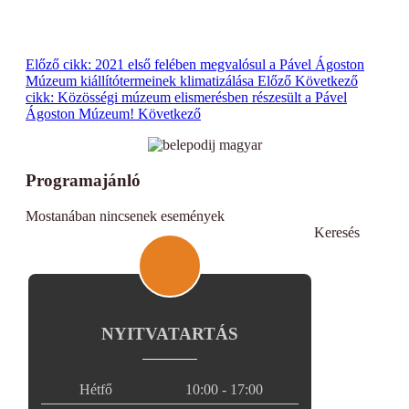
Előző cikk: 2021 első felében megvalósul a Pável Ágoston
Múzeum kiállítótermeinek klimatizálása
Előző
Következő
cikk: Közösségi múzeum elismerésben részesült a Pável
Ágoston Múzeum!
Következő
Programajánló
Mostanában nincsenek események
Keresés
NYITVATARTÁS
Hétfő
10:00 - 17:00