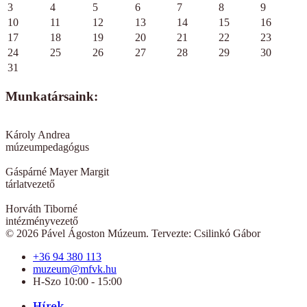
3
4
5
6
7
8
9
10
11
12
13
14
15
16
17
18
19
20
21
22
23
24
25
26
27
28
29
30
31
Munkatársaink:
Károly Andrea
múzeumpedagógus
Gáspárné Mayer Margit
tárlatvezető
Horváth Tiborné
intézményvezető
© 2026 Pável Ágoston Múzeum. Tervezte: Csilinkó Gábor
+36 94 380 113
muzeum@mfvk.hu
H-Szo 10:00 - 15:00
Hírek