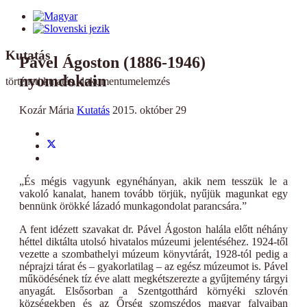
Kutatás
Pável Ágoston (1886-1946)
nyomdokain
történeti kutatás, dokumentumelemzés
Kozár Mária
Kutatás
2015. október 29
„És mégis vagyunk egynéhányan, akik nem tesszük le a
vakoló kanalat, hanem tovább törjük, nyűjük magunkat egy
bennünk örökké lázadó munkagondolat parancsára.”
A fent idézett szavakat dr. Pável Ágoston halála előtt néhány
héttel diktálta utolsó hivatalos múzeumi jelentéséhez. 1924-től
vezette a szombathelyi múzeum könyvtárát, 1928-tól pedig a
néprajzi tárat és – gyakorlatilag – az egész múzeumot is. Pável
működésének tíz éve alatt megkétszerezte a gyűjtemény tárgyi
anyagát. Elsősorban a Szentgotthárd környéki szlovén
községekben és az Őrség szomszédos magyar falvaiban