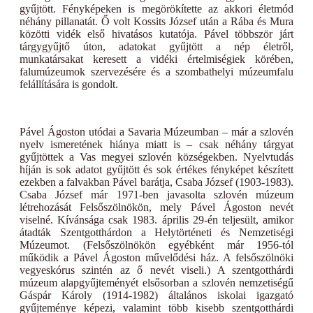
gyűjtött. Fényképeken is megörökítette az akkori életmód
néhány pillanatát. Ő volt Kossits József után a Rába és Mura
közötti vidék első hivatásos kutatója. Pável többször járt
tárgygyűjtő úton, adatokat gyűjtött a nép életről,
munkatársakat keresett a vidéki értelmiségiek körében,
falumúzeumok szervezésére és a szombathelyi múzeumfalu
felállítására is gondolt.
Pável Ágoston utódai a Savaria Múzeumban – már a szlovén
nyelv ismeretének hiánya miatt is – csak néhány tárgyat
gyűjtöttek a Vas megyei szlovén községekben. Nyelvtudás
híján is sok adatot gyűjtött és sok értékes fényképet készített
ezekben a falvakban Pável barátja, Csaba József (1903-1983).
Csaba József már 1971-ben javasolta szlovén múzeum
létrehozását Felsőszölnökön, mely Pável Ágoston nevét
viselné. Kívánsága csak 1983. április 29-én teljesült, amikor
átadták Szentgotthárdon a Helytörténeti és Nemzetiségi
Múzeumot. (Felsőszölnökön egyébként már 1956-tól
működik a Pável Ágoston művelődési ház. A felsőszölnöki
vegyeskórus szintén az ő nevét viseli.) A szentgotthárdi
múzeum alapgyűjteményét elsősorban a szlovén nemzetiségű
Gáspár Károly (1914-1982) általános iskolai igazgató
gyűjteménye képezi, valamint több kisebb szentgotthárdi