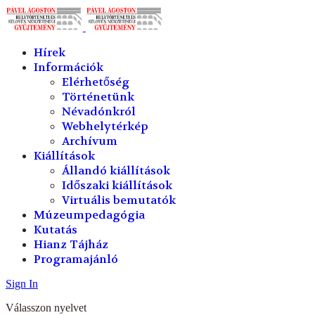
év
hónap
év
hónap
Hírek
Információk
Elérhetőség
Történetünk
Névadónkról
Webhelytérkép
Archívum
Kiállítások
Állandó kiállítások
Időszaki kiállítások
Virtuális bemutatók
Múzeumpedagógia
Kutatás
Hianz Tájház
Programajánló
Sign In
Válasszon nyelvet