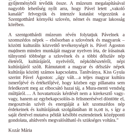
gyűjteményből tevődik össze. A múzeum megalapításával
nagyobb lehetőség nyílt arra, hogy Pável letett „vakoló
kanalát” felvegyük és intenzív kutatást végezzünk a
Szentgotthárd környéki szlovén, német és magyar lakosság
körében.
A szentgotthárdi múzeum révén folytatjuk Pávelnek a
szomszédos népek – elsősorban a szlovének és magyarok –
közötti kulturális közvetítő tevékenységét is. Pável Ágoston
majdnem minden munkáját magyar nyelven írta, de írásainak
túlnyomó többsége a szlovének és a többi délszláv nép
életéről, kultúrájáról, nyelvéről, népköltészetéről, népi
kultúrájáról szólt. Rámutatott a magyar és délszláv népek
kultúrája közötti számos kapcsolatra. Tanítványa, Kiss Gyula
szerint Pável Ágoston: „úgy vált…a teljes magyar kultúra
ismerőjévé és értékelőjévé, hogy közben egy pillanatra sem
feledkezett meg az elbocsátó hazai táj, a Mura-menti vendség
múltjáról…. A hovatartozás kérdését nem a kirekesztő vagy-
vagy, hanem az egybekapcsolóis-is felismerésével döntötte el,
megosztván szívét és energiáját a két szomszédos nép
érdekeinek és kultúrájának szolgálatában itt is,ott is, s így a
saját életével mutatva példát későbbi esztendeinek középponti
gondolata, ahídverés megvalósítható és szükséges voltára.”
Kozár Mária