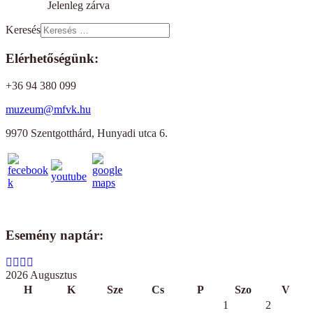
Jelenleg zárva
Keresés
Elérhetőségünk:
+36 94 380 099
muzeum@mfvk.hu
9970 Szentgotthárd, Hunyadi utca 6.
Esemény naptár:
2026 Augusztus
H
K
Sze
Cs
P
Szo
V
1
2